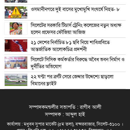
ওসমানীনগরে দুই বাসের মুখোমুখি সংঘর্ষে নিহত- ৮
সিলেটের সরকারি টিচার্স ট্রেনিং কলেজের নতুন অধ্যক্ষ
হলেন প্রফেসর ফৌজিয়া আজিজ
২১ দেশের নির্বাচিত ৮১ ছবি নিয়ে শাবিপ্রবিতে
আন্তর্জাতিক আলোকচিত্র প্রদর্শনী
সিলেটে সিসিক কর্মকর্তার বিরুদ্ধে অবৈধ ভবন নির্মাণ ও
দুর্নীতির অভিযোগ
২২ ঘণ্টা পর ত্রুটি সেরে জেদ্দার উদ্দেশ্যে ছাড়লো
বিমানের ফ্লাইট
সম্পাদকমন্ডলীর সভাপতি : রাগীব আলী
সম্পাদক : আব্দুল হাই
কার্যালয় : মধুবন সুপার মার্কেট (৫ম তলা), বন্দরবাজার, সিলেট-৩১০০ ।