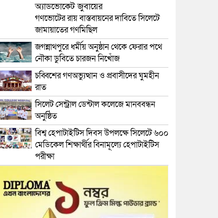
অ্যাডভোকেট জুবায়ের
গণভোটের রায় বাস্তবায়নের দাবিতে সিলেটে
জামায়াতের গণমিছিল
জগন্নাথপুরে ধর্মীয় অনুষ্ঠান থেকে ফেরার পথে
নৌকা ডুবিতে চারজন নিখোঁজ
চব্বিশের গণঅভ্যুত্থান ও প্রবাসীদের ঘুমহীন
রাত
সিলেট সেন্ট্রাল ডেন্টাল কলেজে মানববন্ধন
অনুষ্ঠিত
বিশ্ব হেপাটাইটিস দিবস উপলক্ষে সিলেটে ৬০০
মেডিকেল শিক্ষার্থীর বিনামূল্যে হেপাটাইটিস
পরীক্ষা