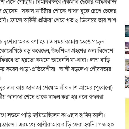
লাশ এসে পৌঁছায়। বিমানবন্দরে একমাত্র ছেলের কফিনবন্দি
ুল হোসেন। সকাল আটটায় শোকে পাথর বুকে চেপে ছেলের
। ফ্রান্সে আইনী প্রক্রিয়া শেষে গত ২ ডিসেম্বর তার লাশ
ক দৃশ্যের অবতারণা হয়। এসময় কান্নায় ভেঙে পড়েন
োলেপিঠে বড় করেছেন, উচ্চশিক্ষা গ্রহণের জন্য বিদেশে
ে ফিরবে তা হয়তো কখনো ভাবেননি মা-বাবা। লাশ বাড়ি
িড় করেন পাড়া-প্রতিবেশীরা। আলী বড়লেখা পৌরসভার
।
বর এলাকায় জানাজা শেষে আলীর লাশ গ্রামের (পুরোনো)
িতীয় জানাজা শেষে তাকে দাফন করা হয় বলে স্বজনরা
বছর আগে লন্ডনে পাড়ি জমিয়েছিলেন কাওছার হামিদ আলী।
 ফ্রান্সে। এরমধ্যে আলীর আর বাড়ি ফেরা হয়নি। গত ২০