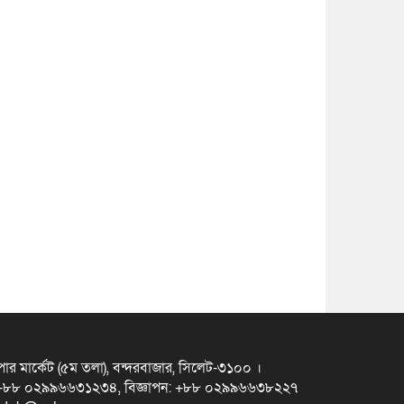
ুপার মার্কেট (৫ম তলা), বন্দরবাজার, সিলেট-৩১০০ ।
স +৮৮ ০২৯৯৬৬৩১২৩৪, বিজ্ঞাপন: +৮৮ ০২৯৯৬৬৩৮২২৭