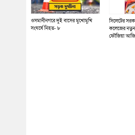
ওসমানীনগরে দুই বাসের মুখোমুখি
সিলেটের সরকারি
সংঘর্ষে নিহত- ৮
কলেজের নতুন 
ফৌজিয়া আজ