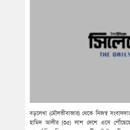
বড়লেখা (মৌলভীবাজার) থেকে নিজস্ব সংবাদদাত
হামিদ আলীর (৩৫) লাশ দেশে এসে পৌঁছেছ