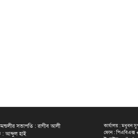
কার্যালয় : মধুবন স
মন্ডলীর সভাপতি : রাগীব আলী
ফোন : পিএবিএক্
 : আব্দুল হাই