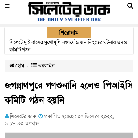
শিরোনাম
সিলেটে সড়ক দুর্ঘটনায় নিহতদের পরিবার পাচ্ছে ৫ লাখ টাকা করে
সরকারি অনুদান
হোম
অনলাইন
জগন্নাথপুরে গণশুনানি হলেও পিআইসি
কমিটি গঠন হয়নি
সিলেটের ডাক
প্রকাশিত হয়েছে : ০৭ ডিসেম্বর ২০২২,
৬:০৮:৪৩ অপরাহ্ন