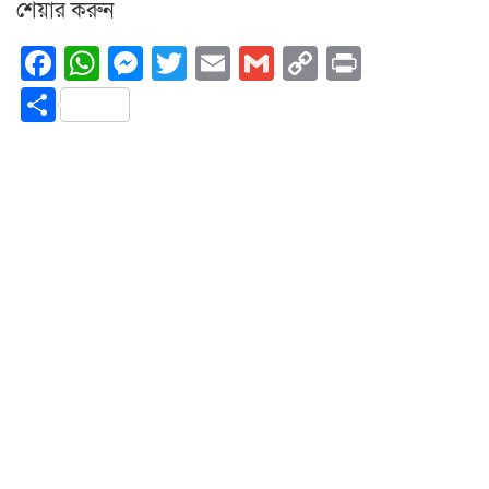
শেয়ার করুন
Facebook
WhatsApp
Messenger
Twitter
Email
Gmail
Copy
Print
Link
Share