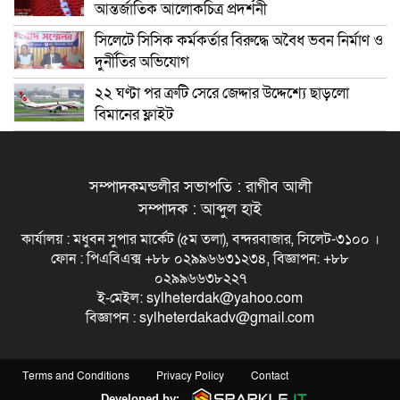
আন্তর্জাতিক আলোকচিত্র প্রদর্শনী
সিলেটে সিসিক কর্মকর্তার বিরুদ্ধে অবৈধ ভবন নির্মাণ ও
দুর্নীতির অভিযোগ
২২ ঘণ্টা পর ত্রুটি সেরে জেদ্দার উদ্দেশ্যে ছাড়লো
বিমানের ফ্লাইট
সম্পাদকমন্ডলীর সভাপতি : রাগীব আলী
সম্পাদক : আব্দুল হাই
কার্যালয় : মধুবন সুপার মার্কেট (৫ম তলা), বন্দরবাজার, সিলেট-৩১০০ ।
ফোন : পিএবিএক্স +৮৮ ০২৯৯৬৬৩১২৩৪, বিজ্ঞাপন: +৮৮
০২৯৯৬৬৩৮২২৭
ই-মেইল: sylheterdak@yahoo.com
বিজ্ঞাপন : sylheterdakadv@gmail.com
Terms and Conditions
Privacy Policy
Contact
Developed by: