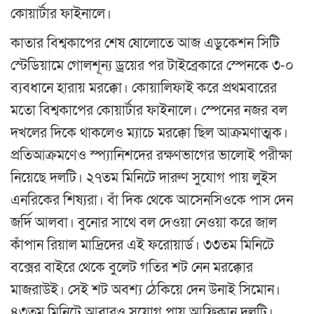
কোয়ার্টার ফাইনালে।
কাতার বিশ্বকাপের শেষ ষোলোতে আজ এডুকেশন সিটি
স্টেডিয়ামে গোলশূন্য ড্রয়ের পর টাইব্রেকারে স্পেনকে ৩-০
ব্যবধানে হারায় মরক্কো। কোয়ালিফাই করে প্রথমবারের
মতো বিশ্বকাপের কোয়ার্টার ফাইনালে। স্পেনের নজর বল
দখলের দিকে থাকলেও ম্যাচে মরক্কো ছিল আক্রমণাত্মক।
প্রতিআক্রমণেও স্প্যানিশদের রক্ষণভাগের ভালোই পরীক্ষা
নিয়েছে দলটি। ২৭তম মিনিটে দারুণ সুযোগ পায় লুইস
এনরিকের শিষ্যরা। বাঁ দিক থেকে আসেনসিওকে পাস দেন
জর্দি আলবা। বুনোর সাথে বল দেওয়া নেওয়া করে জাল
কাঁপান রিয়াল মাদ্রিদের এই ফরোয়ার্ড। ৩৩তম মিনিটে
বক্সের বাইরে থেকে বুলেট গতির শট নেন মরক্কোর
মাজরাউই। সেই শট অবশ্য ঠেকিয়ে দেন উনাই সিমোন।
৪৩তম মিনিটে আবারও সুযোগ পায় আফ্রিকান দলটি।