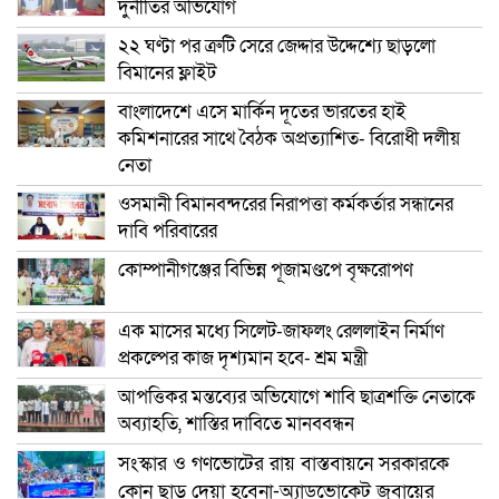
দুর্নীতির অভিযোগ
২২ ঘণ্টা পর ত্রুটি সেরে জেদ্দার উদ্দেশ্যে ছাড়লো
বিমানের ফ্লাইট
বাংলাদেশে এসে মার্কিন দূতের ভারতের হাই
কমিশনারের সাথে বৈঠক অপ্রত্যাশিত- বিরোধী দলীয়
নেতা
ওসমানী বিমানবন্দরের নিরাপত্তা কর্মকর্তার সন্ধানের
দাবি পরিবারের
কোম্পানীগঞ্জের বিভিন্ন পূজামণ্ডপে বৃক্ষরোপণ
এক মাসের মধ্যে সিলেট-জাফলং রেললাইন নির্মাণ
প্রকল্পের কাজ দৃশ্যমান হবে- শ্রম মন্ত্রী
আপত্তিকর মন্তব্যের অভিযোগে শাবি ছাত্রশক্তি নেতাকে
অব্যাহতি, শাস্তির দাবিতে মানববন্ধন
সংস্কার ও গণভোটের রায় বাস্তবায়নে সরকারকে
কোন ছাড় দেয়া হবেনা-অ্যাডভোকেট জুবায়ের