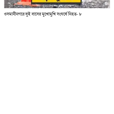
ওসমানীনগরে দুই বাসের মুখোমুখি সংঘর্ষে নিহত- ৮