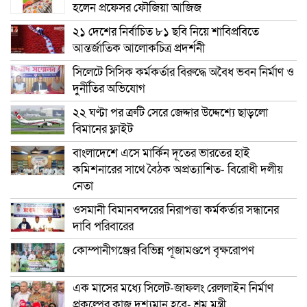
হলেন প্রফেসর ফৌজিয়া আজিজ
২১ দেশের নির্বাচিত ৮১ ছবি নিয়ে শাবিপ্রবিতে
আন্তর্জাতিক আলোকচিত্র প্রদর্শনী
সিলেটে সিসিক কর্মকর্তার বিরুদ্ধে অবৈধ ভবন নির্মাণ ও
দুর্নীতির অভিযোগ
২২ ঘণ্টা পর ত্রুটি সেরে জেদ্দার উদ্দেশ্যে ছাড়লো
বিমানের ফ্লাইট
বাংলাদেশে এসে মার্কিন দূতের ভারতের হাই
কমিশনারের সাথে বৈঠক অপ্রত্যাশিত- বিরোধী দলীয়
নেতা
ওসমানী বিমানবন্দরের নিরাপত্তা কর্মকর্তার সন্ধানের
দাবি পরিবারের
কোম্পানীগঞ্জের বিভিন্ন পূজামণ্ডপে বৃক্ষরোপণ
এক মাসের মধ্যে সিলেট-জাফলং রেললাইন নির্মাণ
প্রকল্পের কাজ দৃশ্যমান হবে- শ্রম মন্ত্রী