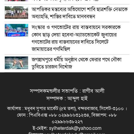
আপত্তিকর মন্তব্যের অভিযোগে শাবি ছাত্রশক্তি নেতাকে
অব্যাহতি, শাস্তির দাবিতে মানববন্ধন
সংস্কার ও গণভোটের রায় বাস্তবায়নে সরকারকে
কোন ছাড় দেয়া হবেনা-অ্যাডভোকেট জুবায়ের
গণভোটের রায় বাস্তবায়নের দাবিতে সিলেটে
জামায়াতের গণমিছিল
জগন্নাথপুরে ধর্মীয় অনুষ্ঠান থেকে ফেরার পথে নৌকা
ডুবিতে চারজন নিখোঁজ
সম্পাদকমন্ডলীর সভাপতি : রাগীব আলী
সম্পাদক : আব্দুল হাই
কার্যালয় : মধুবন সুপার মার্কেট (৫ম তলা), বন্দরবাজার, সিলেট-৩১০০ ।
ফোন : পিএবিএক্স +৮৮ ০২৯৯৬৬৩১২৩৪, বিজ্ঞাপন: +৮৮
০২৯৯৬৬৩৮২২৭
ই-মেইল: sylheterdak@yahoo.com