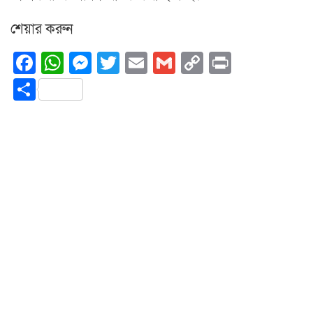
শেয়ার করুন
Facebook
WhatsApp
Messenger
Twitter
Email
Gmail
Copy
Print
Link
Share