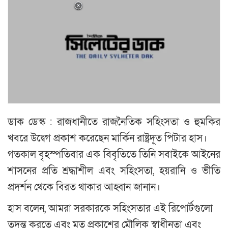
ডাক ডেস্ক : রাজধানীতে রাজনৈতিক সহিংসতা ও হুমকির
খবরে উদ্বেগ প্রকাশ করেছেন মার্কিন রাষ্ট্রদূত পিটার হাস।
গতকাল বৃহস্পতিবার এক বিবৃতিতে তিনি সবাইকে আইনের
শাসনের প্রতি শ্রদ্ধাশীল এবং সহিংসতা, হয়রানি ও ভীতি
প্রদর্শন থেকে বিরত থাকার আহ্বান জানান।
হাস বলেন, আমরা সরকারকে সহিংসতার এই রিপোর্টগুলো
তদন্ত করতে এবং মত প্রকাশের মৌলিক স্বাধীনতা এবং