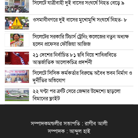
সিলেটে যাত্রীবাহী দুই বাসের সংঘর্ষে নিহত বেড়ে ৯
ওসমানীনগরে দুই বাসের মুখোমুখি সংঘর্ষে নিহত- ৮
সিলেটের সরকারি টিচার্স ট্রেনিং কলেজের নতুন অধ্যক্ষ
হলেন প্রফেসর ফৌজিয়া আজিজ
২১ দেশের নির্বাচিত ৮১ ছবি নিয়ে শাবিপ্রবিতে
আন্তর্জাতিক আলোকচিত্র প্রদর্শনী
সিলেটে সিসিক কর্মকর্তার বিরুদ্ধে অবৈধ ভবন নির্মাণ ও
দুর্নীতির অভিযোগ
২২ ঘণ্টা পর ত্রুটি সেরে জেদ্দার উদ্দেশ্যে ছাড়লো
বিমানের ফ্লাইট
সম্পাদকমন্ডলীর সভাপতি : রাগীব আলী
সম্পাদক : আব্দুল হাই