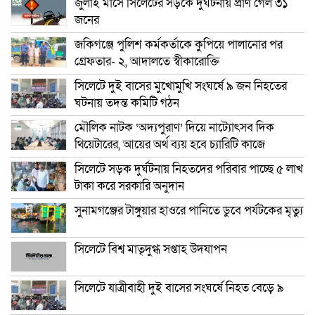
জুলাই মাসে সিলেটের সড়কে দুর্ঘটনায় প্রাণ গেল ৩১
জনের
জকিগঞ্জে পুলিশ কর্মকর্তাকে কুপিয়ে পালানোর পর
গ্রেফতার- ২, আদালতে স্বীকারোক্তি
সিলেটে দুই বাসের মুখোমুখি সংঘর্ষে ৯ জন নিহতের
ঘটনায় তদন্ত কমিটি গঠন
মৌলিক নাটক ‘অদ্যপুরাণ’ দিয়ে নাট্যোৎসব দিক
থিয়েটারের, আয়ের অর্থ ব্যয় হবে চ্যারিটি কাজে
সিলেটে সড়ক দুর্ঘটনায় নিহতদের পরিবার পাচ্ছে ৫ লাখ
টাকা করে সরকারি অনুদান
সুনামগঞ্জের টাঙ্গুয়ার হাওরে পানিতে ডুবে পর্যটকের মৃত্যু
সিলেটে বিশ্ব মাতৃদুগ্ধ সপ্তাহ উদযাপন
সিলেটে যাত্রীবাহী দুই বাসের সংঘর্ষে নিহত বেড়ে ৯