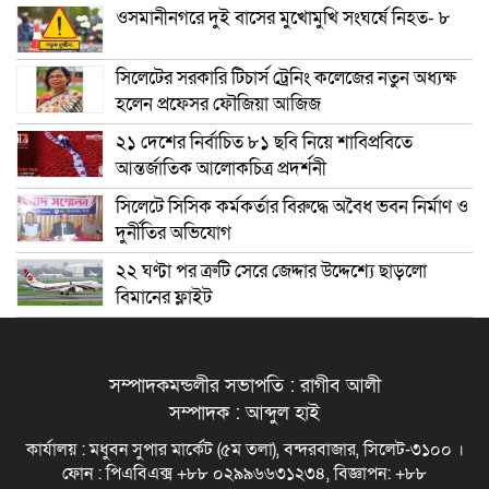
ওসমানীনগরে দুই বাসের মুখোমুখি সংঘর্ষে নিহত- ৮
সিলেটের সরকারি টিচার্স ট্রেনিং কলেজের নতুন অধ্যক্ষ
হলেন প্রফেসর ফৌজিয়া আজিজ
২১ দেশের নির্বাচিত ৮১ ছবি নিয়ে শাবিপ্রবিতে
আন্তর্জাতিক আলোকচিত্র প্রদর্শনী
সিলেটে সিসিক কর্মকর্তার বিরুদ্ধে অবৈধ ভবন নির্মাণ ও
দুর্নীতির অভিযোগ
২২ ঘণ্টা পর ত্রুটি সেরে জেদ্দার উদ্দেশ্যে ছাড়লো
বিমানের ফ্লাইট
সম্পাদকমন্ডলীর সভাপতি : রাগীব আলী
সম্পাদক : আব্দুল হাই
কার্যালয় : মধুবন সুপার মার্কেট (৫ম তলা), বন্দরবাজার, সিলেট-৩১০০ ।
ফোন : পিএবিএক্স +৮৮ ০২৯৯৬৬৩১২৩৪, বিজ্ঞাপন: +৮৮