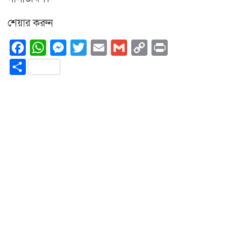
শেয়ার করুন
Facebook
WhatsApp
Messenger
Twitter
Email
Gmail
Copy
Print
Link
Share