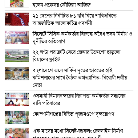
হলেন প্রফেসর ফৌজিয়া আজিজ
২১ দেশের নির্বাচিত ৮১ ছবি নিয়ে শাবিপ্রবিতে
আন্তর্জাতিক আলোকচিত্র প্রদর্শনী
সিলেটে সিসিক কর্মকর্তার বিরুদ্ধে অবৈধ ভবন নির্মাণ ও
দুর্নীতির অভিযোগ
২২ ঘণ্টা পর ত্রুটি সেরে জেদ্দার উদ্দেশ্যে ছাড়লো
বিমানের ফ্লাইট
বাংলাদেশে এসে মার্কিন দূতের ভারতের হাই
কমিশনারের সাথে বৈঠক অপ্রত্যাশিত- বিরোধী দলীয়
নেতা
ওসমানী বিমানবন্দরের নিরাপত্তা কর্মকর্তার সন্ধানের
দাবি পরিবারের
কোম্পানীগঞ্জের বিভিন্ন পূজামণ্ডপে বৃক্ষরোপণ
এক মাসের মধ্যে সিলেট-জাফলং রেললাইন নির্মাণ