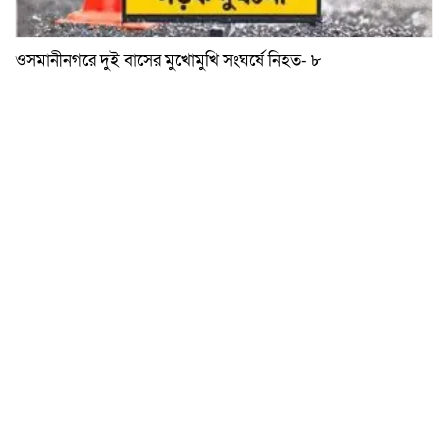
ওসমানীনগরে দুই বাসের মুখোমুখি সংঘর্ষে নিহত- ৮