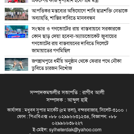
প্রকল্পের কাজ দৃশ্যমান হবে- শ্রম মন্ত্রী
আপত্তিকর মন্তব্যের অভিযোগে শাবি ছাত্রশক্তি নেতাকে
অব্যাহতি, শাস্তির দাবিতে মানববন্ধন
সংস্কার ও গণভোটের রায় বাস্তবায়নে সরকারকে
কোন ছাড় দেয়া হবেনা-অ্যাডভোকেট জুবায়ের
গণভোটের রায় বাস্তবায়নের দাবিতে সিলেটে
জামায়াতের গণমিছিল
জগন্নাথপুরে ধর্মীয় অনুষ্ঠান থেকে ফেরার পথে নৌকা
ডুবিতে চারজন নিখোঁজ
সম্পাদকমন্ডলীর সভাপতি : রাগীব আলী
সম্পাদক : আব্দুল হাই
কার্যালয় : মধুবন সুপার মার্কেট (৫ম তলা), বন্দরবাজার, সিলেট-৩১০০ ।
ফোন : পিএবিএক্স +৮৮ ০২৯৯৬৬৩১২৩৪, বিজ্ঞাপন: +৮৮
০২৯৯৬৬৩৮২২৭
ই-মেইল: sylheterdak@yahoo.com