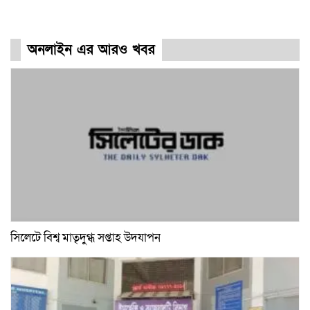
অনলাইন এর আরও খবর
সিলেটে বিশ্ব মাতৃদুগ্ধ সপ্তাহ উদযাপন