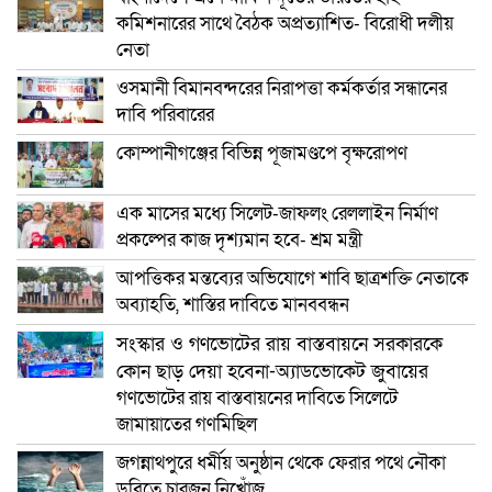
কমিশনারের সাথে বৈঠক অপ্রত্যাশিত- বিরোধী দলীয়
নেতা
ওসমানী বিমানবন্দরের নিরাপত্তা কর্মকর্তার সন্ধানের
দাবি পরিবারের
কোম্পানীগঞ্জের বিভিন্ন পূজামণ্ডপে বৃক্ষরোপণ
এক মাসের মধ্যে সিলেট-জাফলং রেললাইন নির্মাণ
প্রকল্পের কাজ দৃশ্যমান হবে- শ্রম মন্ত্রী
আপত্তিকর মন্তব্যের অভিযোগে শাবি ছাত্রশক্তি নেতাকে
অব্যাহতি, শাস্তির দাবিতে মানববন্ধন
সংস্কার ও গণভোটের রায় বাস্তবায়নে সরকারকে
কোন ছাড় দেয়া হবেনা-অ্যাডভোকেট জুবায়ের
গণভোটের রায় বাস্তবায়নের দাবিতে সিলেটে
জামায়াতের গণমিছিল
জগন্নাথপুরে ধর্মীয় অনুষ্ঠান থেকে ফেরার পথে নৌকা
ডুবিতে চারজন নিখোঁজ