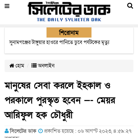
শিরোনাম
সিলেটে যাত্রীবাহী দুই বাসের সংঘর্ষে নিহত বেড়ে ৯
হোম
অনলাইন
মানুষের সেবা করলে ইহকাল ও
পরকালে পুরস্কৃত হবেন —- মেয়র
আরিফুল হক চৌধুরী
সিলেটের ডাক
প্রকাশিত হয়েছে : ০৬ আগস্ট ২০২৩, ৪:৫৯:২৭