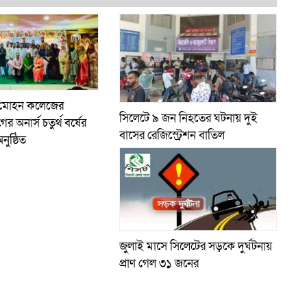
 মোহন কলেজের
সিলেটে ৯ জন নিহতের ঘটনায় দুই
র অনার্স চতুর্থ বর্ষের
বাসের রেজিস্ট্রেশন বাতিল
নুষ্ঠিত
জুলাই মাসে সিলেটের সড়কে দুর্ঘটনায়
প্রাণ গেল ৩১ জনের