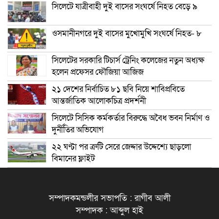
সিলেটে যাত্রীবাহী দুই বাসের সংঘর্ষে নিহত বেড়ে ৯
ওসমানীনগরে দুই বাসের মুখোমুখি সংঘর্ষে নিহত- ৮
সিলেটের সরকারি টিচার্স ট্রেনিং কলেজের নতুন অধ্যক্ষ
হলেন প্রফেসর ফৌজিয়া আজিজ
২১ দেশের নির্বাচিত ৮১ ছবি নিয়ে শাবিপ্রবিতে
আন্তর্জাতিক আলোকচিত্র প্রদর্শনী
সিলেটে সিসিক কর্মকর্তার বিরুদ্ধে অবৈধ ভবন নির্মাণ ও
দুর্নীতির অভিযোগ
২২ ঘণ্টা পর ত্রুটি সেরে জেদ্দার উদ্দেশ্যে ছাড়লো
বিমানের ফ্লাইট
সম্পাদকমন্ডলীর সভাপতি : রাগীব আলী
সম্পাদক : আব্দুল হাই