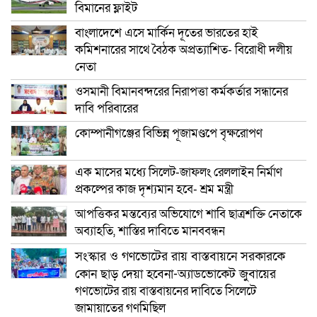
বিমানের ফ্লাইট
বাংলাদেশে এসে মার্কিন দূতের ভারতের হাই
কমিশনারের সাথে বৈঠক অপ্রত্যাশিত- বিরোধী দলীয়
নেতা
ওসমানী বিমানবন্দরের নিরাপত্তা কর্মকর্তার সন্ধানের
দাবি পরিবারের
কোম্পানীগঞ্জের বিভিন্ন পূজামণ্ডপে বৃক্ষরোপণ
এক মাসের মধ্যে সিলেট-জাফলং রেললাইন নির্মাণ
প্রকল্পের কাজ দৃশ্যমান হবে- শ্রম মন্ত্রী
আপত্তিকর মন্তব্যের অভিযোগে শাবি ছাত্রশক্তি নেতাকে
অব্যাহতি, শাস্তির দাবিতে মানববন্ধন
সংস্কার ও গণভোটের রায় বাস্তবায়নে সরকারকে
কোন ছাড় দেয়া হবেনা-অ্যাডভোকেট জুবায়ের
গণভোটের রায় বাস্তবায়নের দাবিতে সিলেটে
জামায়াতের গণমিছিল