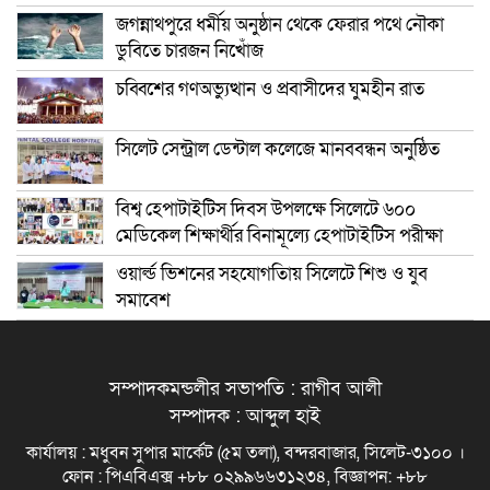
জগন্নাথপুরে ধর্মীয় অনুষ্ঠান থেকে ফেরার পথে নৌকা
ডুবিতে চারজন নিখোঁজ
চব্বিশের গণঅভ্যুত্থান ও প্রবাসীদের ঘুমহীন রাত
সিলেট সেন্ট্রাল ডেন্টাল কলেজে মানববন্ধন অনুষ্ঠিত
বিশ্ব হেপাটাইটিস দিবস উপলক্ষে সিলেটে ৬০০
মেডিকেল শিক্ষার্থীর বিনামূল্যে হেপাটাইটিস পরীক্ষা
ওয়ার্ল্ড ভিশনের সহযোগতিায় সিলেটে শিশু ও যুব
সমাবেশ
সম্পাদকমন্ডলীর সভাপতি : রাগীব আলী
সম্পাদক : আব্দুল হাই
কার্যালয় : মধুবন সুপার মার্কেট (৫ম তলা), বন্দরবাজার, সিলেট-৩১০০ ।
ফোন : পিএবিএক্স +৮৮ ০২৯৯৬৬৩১২৩৪, বিজ্ঞাপন: +৮৮