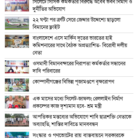
সিলেটে সিসিক কর্মকর্তার বিরুদ্ধে অবৈধ ভবন নির্মাণ ও
দুর্নীতির অভিযোগ
২২ ঘণ্টা পর ত্রুটি সেরে জেদ্দার উদ্দেশ্যে ছাড়লো
বিমানের ফ্লাইট
বাংলাদেশে এসে মার্কিন দূতের ভারতের হাই
কমিশনারের সাথে বৈঠক অপ্রত্যাশিত- বিরোধী দলীয়
নেতা
ওসমানী বিমানবন্দরের নিরাপত্তা কর্মকর্তার সন্ধানের
দাবি পরিবারের
কোম্পানীগঞ্জের বিভিন্ন পূজামণ্ডপে বৃক্ষরোপণ
এক মাসের মধ্যে সিলেট-জাফলং রেললাইন নির্মাণ
প্রকল্পের কাজ দৃশ্যমান হবে- শ্রম মন্ত্রী
আপত্তিকর মন্তব্যের অভিযোগে শাবি ছাত্রশক্তি নেতাকে
অব্যাহতি, শাস্তির দাবিতে মানববন্ধন
সংস্কার ও গণভোটের রায় বাস্তবায়নে সরকারকে