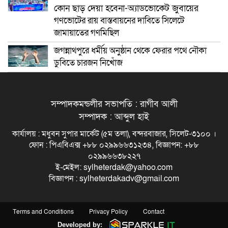
কোন ছাড় দেয়া হবেনা-অ্যাডভোকেট জুবায়ের
গণভোটের রায় বাস্তবায়নের দাবিতে সিলেটে
জামায়াতের গণমিছিল
জগন্নাথপুরে ধর্মীয় অনুষ্ঠান থেকে ফেরার পথে নৌকা
ডুবিতে চারজন নিখোঁজ
সম্পাদকমন্ডলীর সভাপতি : রাগীব আলী
সম্পাদক : আব্দুল হাই
কার্যালয় : মধুবন সুপার মার্কেট (৫ম তলা), বন্দরবাজার, সিলেট-৩১০০ ।
ফোন : পিএবিএক্স +৮৮ ০২৯৯৬৬৩১২৩৪, বিজ্ঞাপন: +৮৮
০২৯৯৬৬৩৮২২৭
ই-মেইল: sylheterdak@yahoo.com
বিজ্ঞাপন : sylheterdakadv@gmail.com
Terms and Conditions
Privacy Policy
Contact
Developed by: