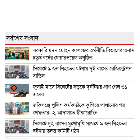
সর্বশেষ সংবাদ
সরকারি মদন মোহন কলেজের অর্থনীতি বিভাগের অনার্স
চতুর্থ বর্ষের ফেয়ারওয়েল অনুষ্ঠিত
সিলেটে ৯ জন নিহতের ঘটনায় দুই বাসের রেজিস্ট্রেশন
বাতিল
জুলাই মাসে সিলেটের সড়কে দুর্ঘটনায় প্রাণ গেল ৩১
জনের
জকিগঞ্জে পুলিশ কর্মকর্তাকে কুপিয়ে পালানোর পর
গ্রেফতার- ২, আদালতে স্বীকারোক্তি
সিলেটে দুই বাসের মুখোমুখি সংঘর্ষে ৯ জন নিহতের
ঘটনায় তদন্ত কমিটি গঠন