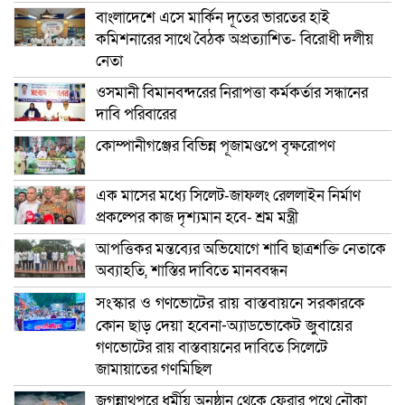
বাংলাদেশে এসে মার্কিন দূতের ভারতের হাই
কমিশনারের সাথে বৈঠক অপ্রত্যাশিত- বিরোধী দলীয়
নেতা
ওসমানী বিমানবন্দরের নিরাপত্তা কর্মকর্তার সন্ধানের
দাবি পরিবারের
কোম্পানীগঞ্জের বিভিন্ন পূজামণ্ডপে বৃক্ষরোপণ
এক মাসের মধ্যে সিলেট-জাফলং রেললাইন নির্মাণ
প্রকল্পের কাজ দৃশ্যমান হবে- শ্রম মন্ত্রী
আপত্তিকর মন্তব্যের অভিযোগে শাবি ছাত্রশক্তি নেতাকে
অব্যাহতি, শাস্তির দাবিতে মানববন্ধন
সংস্কার ও গণভোটের রায় বাস্তবায়নে সরকারকে
কোন ছাড় দেয়া হবেনা-অ্যাডভোকেট জুবায়ের
গণভোটের রায় বাস্তবায়নের দাবিতে সিলেটে
জামায়াতের গণমিছিল
জগন্নাথপুরে ধর্মীয় অনুষ্ঠান থেকে ফেরার পথে নৌকা