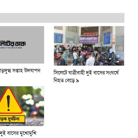
াতৃদুগ্ধ সপ্তাহ উদযাপন
সিলেটে যাত্রীবাহী দুই বাসের সংঘর্ষে
নিহত বেড়ে ৯
ুই বাসের মুখোমুখি