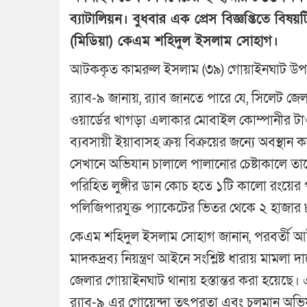
ব্যাটালিয়ন। বুধবার এক প্রেস বিজ্ঞপ্তিতে বিষয়
(মিডিয়া) কেএম শহিদুল ইসলাম সোহাগ।
আটককৃত কামরুল ইসলাম (৩৯) গোয়াইনঘাট উপজে
র‌্যাব-৯ জানায়, র‌্যাব জানতে পারে যে, সিলেট
ওয়ার্ডের খাগড়া এলাকার মোবাইল কোম্পানীর ট
ব্যবসায়ী ইয়াবাসহ ক্রয় বিক্রয়ের জন্যে অবস্থান 
সেখানে অভিযান চালালে পালানোর চেষ্টাকালে তা
পরিহিত লুঙ্গীর ডান কোচ হতে ১টি কালো রংয়ে
পলিজিপারযুক্ত প্যাকেটের ভিতর থেকে ২ হাজ
কেএম শহিদুল ইসলাম সোহাগ জানান, পরবর্তী আইনগত
মাদকদ্রব্য নিয়ন্ত্রণ আইনে সংশ্লিষ্ট ধারায় মামল
জেলার গোয়াইনঘাট থানায় হস্তান্তর করা হয়েছে। এ
র‌্যাব-৯ এর গোয়েন্দা তৎপরতা এবং চলমান অভি