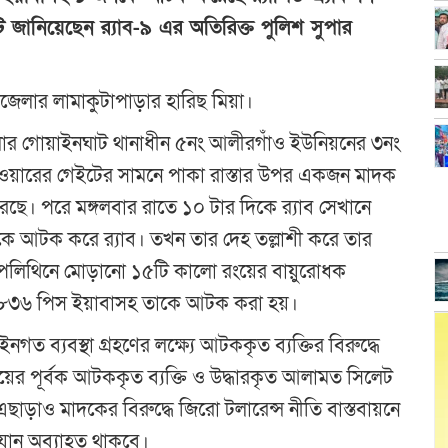
টি জানিয়েছেন র‌্যাব-৯ এর অতিরিক্ত পুলিশ সুপার
লার লামাকুটাপাড়ার হারিছ মিয়া।
 জেলার গোয়াইনঘাট থানাধীন ৫নং আলীরগাঁও ইউনিয়নের ৩নং
াওয়ারের গেইটের সামনে পাকা রাস্তার উপর একজন মাদক
করছে। পরে মঙ্গলবার রাতে ১০ টার দিকে র‌্যাব সেখানে
কে আটক করে র‌্যাব। তখন তার দেহ তল্লাশী করে তার
র পলিথিনে মোড়ানো ১৫টি কালো রংয়ের বায়ুরোধক
ার ৮৩৬ পিস ইয়াবাসহ তাকে আটক করা হয়।
 ব্যবস্থা গ্রহণের লক্ষ্যে আটককৃত ব্যক্তির বিরুদ্ধে
া দায়ের পূর্বক আটককৃত ব্যক্তি ও উদ্ধারকৃত আলামত সিলেট
ছাড়াও মাদকের বিরুদ্ধে জিরো টলারেন্স নীতি বাস্তবায়নে
যান অব্যাহত থাকবে।