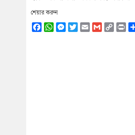
শেয়ার করুন
Facebook
WhatsApp
Messenger
Twitter
Email
Gmail
Cop
Pr
Link