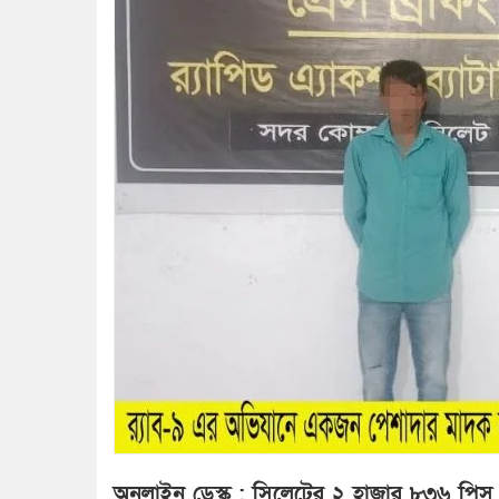
অনলাইন ডেস্ক : সিলেটের ২ হাজার ৮৩৬ পিস