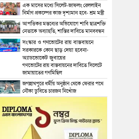
এক মাসের মধ্যে সিলেট-জাফলং রেললাইন
নির্মাণ প্রকল্পের কাজ দৃশ্যমান হবে- শ্রম মন্ত্রী
আপত্তিকর মন্তব্যের অভিযোগে শাবি ছাত্রশক্তি
নেতাকে অব্যাহতি, শাস্তির দাবিতে মানববন্ধন
সংস্কার ও গণভোটের রায় বাস্তবায়নে
সরকারকে কোন ছাড় দেয়া হবেনা-
অ্যাডভোকেট জুবায়ের
গণভোটের রায় বাস্তবায়নের দাবিতে সিলেটে
জামায়াতের গণমিছিল
জগন্নাথপুরে ধর্মীয় অনুষ্ঠান থেকে ফেরার পথে
নৌকা ডুবিতে চারজন নিখোঁজ