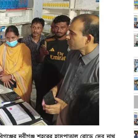
 হবিগঞ্জের নবীগঞ্জ শহরের হাসপাতাল রোডে দেব নাথ