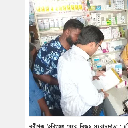
নবীগঞ্জ (হবিগঞ্জ) থেকে নিজস্ব সংবাদদাতা :