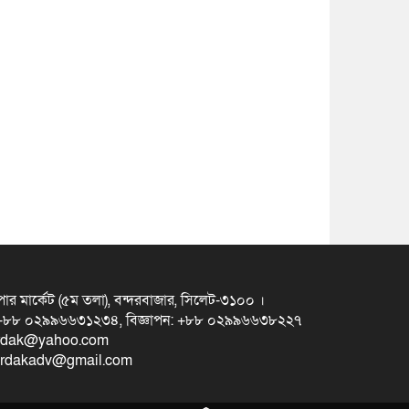
ুপার মার্কেট (৫ম তলা), বন্দরবাজার, সিলেট-৩১০০ ।
স +৮৮ ০২৯৯৬৬৩১২৩৪, বিজ্ঞাপন: +৮৮ ০২৯৯৬৬৩৮২২৭
erdak@yahoo.com
eterdakadv@gmail.com