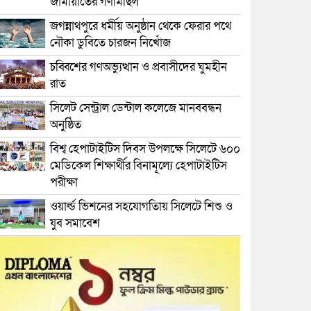
জামায়াতের গণমিছিল
জগন্নাথপুরে ধর্মীয় অনুষ্ঠান থেকে ফেরার পথে
নৌকা ডুবিতে চারজন নিখোঁজ
চব্বিশের গণঅভ্যুত্থান ও প্রবাসীদের ঘুমহীন
রাত
সিলেট সেন্ট্রাল ডেন্টাল কলেজে মানববন্ধন
অনুষ্ঠিত
বিশ্ব হেপাটাইটিস দিবস উপলক্ষে সিলেটে ৬০০
মেডিকেল শিক্ষার্থীর বিনামূল্যে হেপাটাইটিস
পরীক্ষা
ওয়ার্ল্ড ভিশনের সহযোগতিায় সিলেটে শিশু ও
যুব সমাবেশ