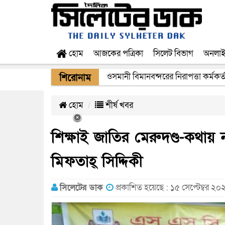
হোম
আজকের পত্রিকা
সিলেট বিভাগ
অনলা
ওসমানী বিমানবন্দরের নিরাপত্তা কর্মকর্
এক মাসের মধ্যে সিলেট-জাফলং রেললাইন নি
শিরোনাম
হোম
শীর্ষ খবর
শিক্ষাই জাতির মেরুদণ্ড-কথায়
মিফতাহ্ সিদ্দিকী
সিলেটের ডাক
প্রকাশিত হয়েছে : ১৫ সেপ্টেম্বর ২