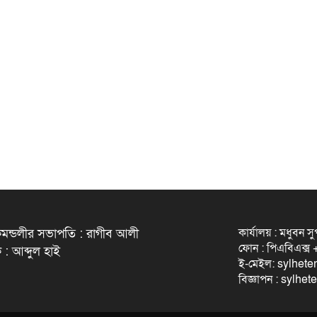
কার্যালয় : মধুবন স
মন্ডলীর সভাপতি : রাগীব আলী
ফোন : পিএবিএক্
 : আব্দুল হাই
ই-মেইল: sylhet
বিজ্ঞাপন : sylh