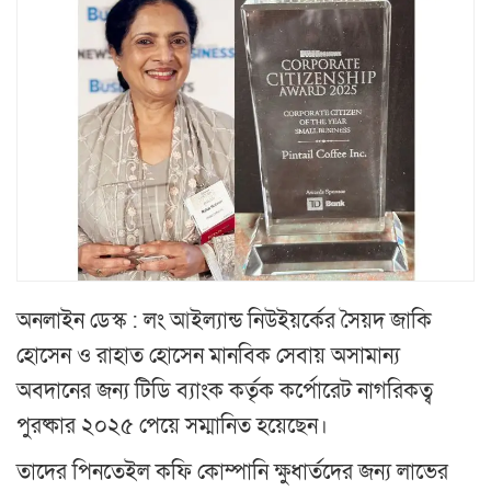
অনলাইন ডেস্ক : লং আইল্যান্ড নিউইয়র্কের সৈয়দ জাকি
হোসেন ও রাহাত হোসেন মানবিক সেবায় অসামান্য
অবদানের জন্য টিডি ব্যাংক কর্তৃক কর্পোরেট নাগরিকত্ব
পুরষ্কার ২০২৫ পেয়ে সম্মানিত হয়েছেন।
তাদের পিনতেইল কফি কোম্পানি ক্ষুধার্তদের জন্য লাভের