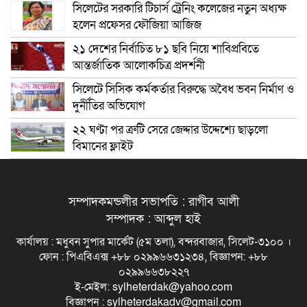
সিলেটের সরকারি টিচার্স ট্রেনিং কলেজের নতুন অধ্যক্ষ
হলেন প্রফেসর ফৌজিয়া আজিজ
২১ দেশের নির্বাচিত ৮১ ছবি নিয়ে শাবিপ্রবিতে
আন্তর্জাতিক আলোকচিত্র প্রদর্শনী
সিলেটে সিসিক কর্মকর্তার বিরুদ্ধে অবৈধ ভবন নির্মাণ ও
দুর্নীতির অভিযোগ
২২ ঘণ্টা পর ত্রুটি সেরে জেদ্দার উদ্দেশ্যে ছাড়লো
বিমানের ফ্লাইট
সম্পাদকমন্ডলীর সভাপতি : রাগীব আলী
সম্পাদক : আব্দুল হাই
কার্যালয় : মধুবন সুপার মার্কেট (৫ম তলা), বন্দরবাজার, সিলেট-৩১০০ ।
ফোন : পিএবিএক্স +৮৮ ০২৯৯৬৬৩১২৩৪, বিজ্ঞাপন: +৮৮
০২৯৯৬৬৩৮২২৭
ই-মেইল: sylheterdak@yahoo.com
বিজ্ঞাপন : sylheterdakadv@gmail.com