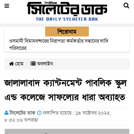
শিরোনাম
এক মাসের মধ্যে সিলেট-জাফলং রেললাইন নির্মাণ প্রকল্পের কাজ
দৃশ্যমান হবে- শ্রম মন্ত্রী
হোম
অনলাইন
জালালাবাদ ক্যান্টনমেন্ট পাবলিক স্কুল
এন্ড কলেজে সাফল্যের ধারা অব্যাহত
সিলেটের ডাক
প্রকাশিত হয়েছে : ১৯ অক্টোবর ২০২৫,
৮:৫২:০৬ অপরাহ্ন