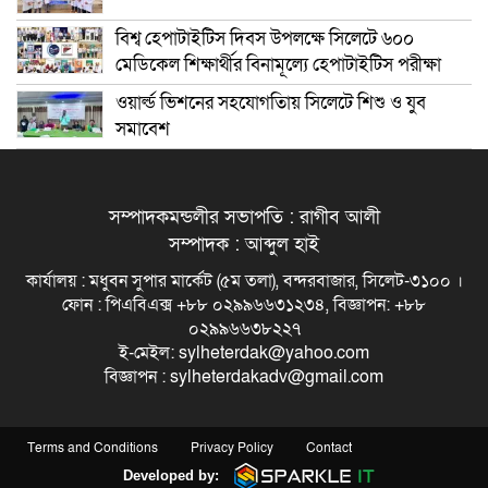
বিশ্ব হেপাটাইটিস দিবস উপলক্ষে সিলেটে ৬০০
মেডিকেল শিক্ষার্থীর বিনামূল্যে হেপাটাইটিস পরীক্ষা
ওয়ার্ল্ড ভিশনের সহযোগতিায় সিলেটে শিশু ও যুব
সমাবেশ
সম্পাদকমন্ডলীর সভাপতি : রাগীব আলী
সম্পাদক : আব্দুল হাই
কার্যালয় : মধুবন সুপার মার্কেট (৫ম তলা), বন্দরবাজার, সিলেট-৩১০০ ।
ফোন : পিএবিএক্স +৮৮ ০২৯৯৬৬৩১২৩৪, বিজ্ঞাপন: +৮৮
০২৯৯৬৬৩৮২২৭
ই-মেইল: sylheterdak@yahoo.com
বিজ্ঞাপন : sylheterdakadv@gmail.com
Terms and Conditions
Privacy Policy
Contact
Developed by: