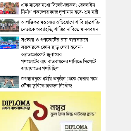
এক মাসের মধ্যে সিলেট-জাফলং রেললাইন
নির্মাণ প্রকল্পের কাজ দৃশ্যমান হবে- শ্রম মন্ত্রী
আপত্তিকর মন্তব্যের অভিযোগে শাবি ছাত্রশক্তি
নেতাকে অব্যাহতি, শাস্তির দাবিতে মানববন্ধন
সংস্কার ও গণভোটের রায় বাস্তবায়নে
সরকারকে কোন ছাড় দেয়া হবেনা-
অ্যাডভোকেট জুবায়ের
গণভোটের রায় বাস্তবায়নের দাবিতে সিলেটে
জামায়াতের গণমিছিল
জগন্নাথপুরে ধর্মীয় অনুষ্ঠান থেকে ফেরার পথে
নৌকা ডুবিতে চারজন নিখোঁজ