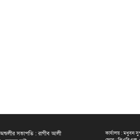
কার্যালয় : মধুবন স
মন্ডলীর সভাপতি : রাগীব আলী
ফোন : পিএবিএক্