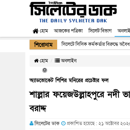
হোম
আজকের পত্রিকা
সিলেট বিভাগ
অনলা
২২ ঘণ্টা পর ত্রুটি সেরে জেদ্দার উদ্দেশ
শিরোনাম
হোম
অনলাইন
অ্যাডভোকেট শিশির মনিরের প্রচেষ্টার ফল
শাল্লার ফয়েজউল্লাহপুরে নদী
বরাদ্দ
সিলেটের ডাক
প্রকাশিত হয়েছে : ২১ অক্টোবর ২০২