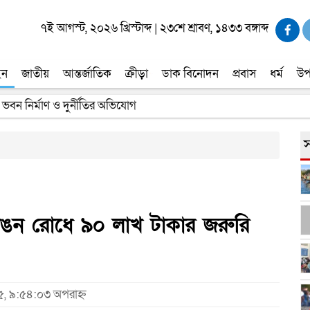
৭ই আগস্ট, ২০২৬ খ্রিস্টাব্দ
|
২৩শে শ্রাবণ, ১৪৩৩ বঙ্গাব্দ
ইন
জাতীয়
আন্তর্জাতিক
ক্রীড়া
ডাক বিনোদন
প্রবাস
ধর্ম
উপ
্যে ছাড়লো বিমানের ফ্লাইট
স
 ভাঙন রোধে ৯০ লাখ টাকার জরুরি
৫, ৯:৫৪:০৩ অপরাহ্ন