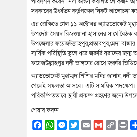
পরিদর্শন করেন। নদী ভাঙন কবলিত লোকজন তাদের 
সরকারের উর্ধ্বতন কর্তৃপক্ষের নিকট আলোচনা করে
এর প্রেক্ষিতে গেল ১১ অক্টোবর অ্যাডভোকেট মু
উপদেষ্টা সৈয়দ রিজওয়ানা হাসানের সাথে বৈঠক ক
উপজেলার ফয়েজউল্লাহপুর,প্রতাবপুর,মেদা বাজার ও 
সার্বিক পরিস্থিতি তুলে ধরে জরুরি বরাদ্দের জন
ফয়েজউল্লাহপুর নদী ভাঙ্গনের রোধে জরুরি ভিত্তি
অ্যাডভোকেট মুহাম্মদ শিশির মনির জানান, নদী ভা
গেলেই সফলতা আসবে। এটি সাময়িক পদক্ষেপ। দির
পরিকল্পিতভাবে স্থায়ী প্রকল্প গ্রহণের জন্যে উ
শেয়ার করুন
Facebook
WhatsApp
Messenger
Twitter
Email
Gmail
Cop
Pr
Link