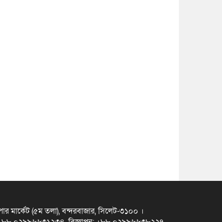
ুপার মার্কেট (৫ম তলা), বন্দরবাজার, সিলেট-৩১০০ ।
স +৮৮ ০২৯৯৬৬৩১২৩৪, বিজ্ঞাপন: +৮৮ ০২৯৯৬৬৩৮২২৭