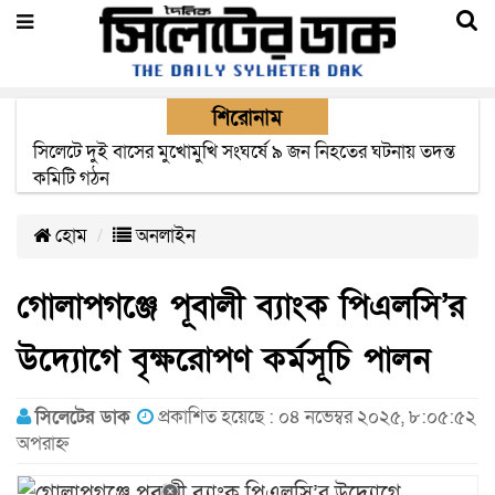
শিরোনাম
সিলেটে সড়ক দুর্ঘটনায় নিহতদের পরিবার পাচ্ছে ৫ লাখ টাকা করে
সরকারি অনুদান
হোম
অনলাইন
গোলাপগঞ্জে পূবালী ব্যাংক পিএলসি’র
উদ্যোগে বৃক্ষরোপণ কর্মসূচি পালন
সিলেটের ডাক
প্রকাশিত হয়েছে : ০৪ নভেম্বর ২০২৫, ৮:০৫:৫২
অপরাহ্ন