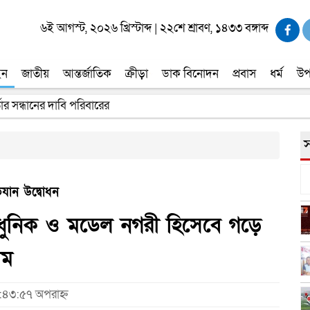
৬ই আগস্ট, ২০২৬ খ্রিস্টাব্দ
|
২২শে শ্রাবণ, ১৪৩৩ বঙ্গাব্দ
ইন
জাতীয়
আন্তর্জাতিক
ক্রীড়া
ডাক বিনোদন
প্রবাস
ধর্ম
উপ
তার সন্ধানের দাবি পরিবারের
স
িযান উদ্বোধন
 আধুনিক ও মডেল নগরী হিসেবে গড়ে
ীম
৮:৪৩:৫৭ অপরাহ্ন