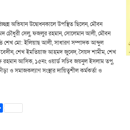
।
চ্ছন্ন অভিযান উদ্বোধনকালে উপস্থিত ছিলেন, মৌবন
হমদ চৌধুরী সেলু, ফজলুর রহমান, সোলেমান আলী, মৌবন
তি শেখ মো: ইলিয়াছ আলী, সাধারণ সম্পাদক আব্দুল
ল আবেদীন, শেখ ইমতিয়াজ আহমদ জুনেদ, সৈয়দ শামীম, শেখ
 রহমান আসিক, ১৫নং ওয়ার্ড সচিব জয়নুল ইসলাম তপু,
া ও সমাজকল্যাণ সংস্থার দায়িত্বশীল কর্মকর্তা ও
y
int
Share