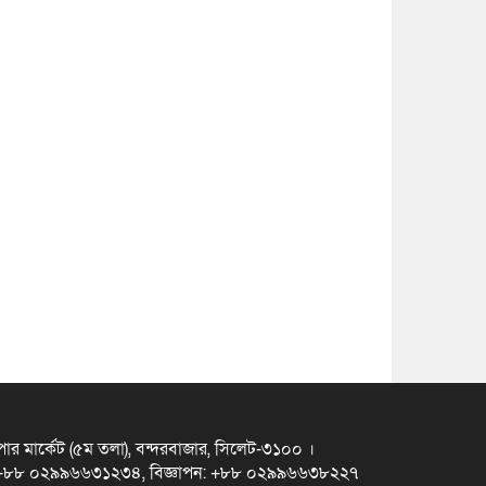
ুপার মার্কেট (৫ম তলা), বন্দরবাজার, সিলেট-৩১০০ ।
স +৮৮ ০২৯৯৬৬৩১২৩৪, বিজ্ঞাপন: +৮৮ ০২৯৯৬৬৩৮২২৭