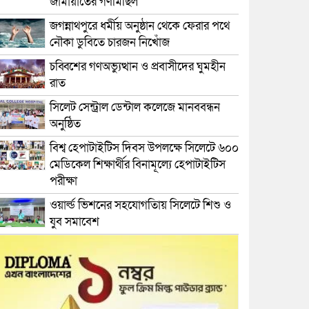
জামায়াতের গণমিছিল
জগন্নাথপুরে ধর্মীয় অনুষ্ঠান থেকে ফেরার পথে
নৌকা ডুবিতে চারজন নিখোঁজ
চব্বিশের গণঅভ্যুত্থান ও প্রবাসীদের ঘুমহীন
রাত
সিলেট সেন্ট্রাল ডেন্টাল কলেজে মানববন্ধন
অনুষ্ঠিত
বিশ্ব হেপাটাইটিস দিবস উপলক্ষে সিলেটে ৬০০
মেডিকেল শিক্ষার্থীর বিনামূল্যে হেপাটাইটিস
পরীক্ষা
ওয়ার্ল্ড ভিশনের সহযোগতিায় সিলেটে শিশু ও
যুব সমাবেশ