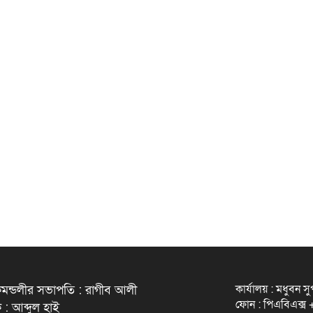
কার্যালয় : মধুবন স
মন্ডলীর সভাপতি : রাগীব আলী
ফোন : পিএবিএক্
 : আব্দুল হাই