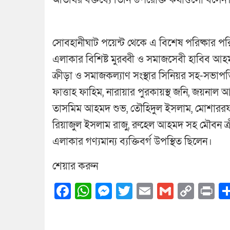
অতিথির বক্তব্যে তিনি উপরোক্ত কথাগুলো বলেন
সোবহানীঘাট পয়েন্ট থেকে এ বিশেষ পরিষ্কার পরি
এলাকার বিশিষ্ট মুরব্বী ও সমাজসেবী হাবিব আ
ক্রীড়া ও সমাজকল্যাণ সংস্থার সিনিয়র সহ-সভাপ
ফাত্তাহ ফাহিম, নারায়ার পুরকায়স্থ জনি, জয়না
তাসমিম আহমদ শুভ, তৌহিদুল ইসলাম, মোশাররফ
রিয়াজুল ইসলাম রাজু, রুহেল আহমদ সহ মৌবন ক্রীড়
এলাকার গণ্যমান্য ব্যক্তিবর্গ উপস্থিত ছিলেন।
শেয়ার করুন
Facebook
WhatsApp
Messenger
Twitter
Email
Gmail
Cop
Pr
Link