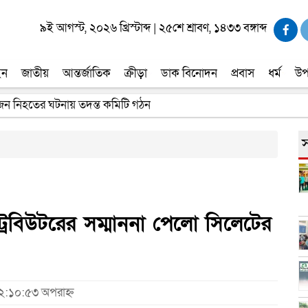
৯ই আগস্ট, ২০২৬ খ্রিস্টাব্দ
|
২৫শে শ্রাবণ, ১৪৩৩ বঙ্গাব্দ
ইন
জাতীয়
আন্তর্জাতিক
ক্রীড়া
ডাক বিনোদন
প্রবাস
ধর্ম
উপ
 জন নিহতের ঘটনায় তদন্ত কমিটি গঠন
র পাচ্ছে ৫ লাখ টাকা করে সরকারি অনুদান
স
্রিবিউটরের সম্মাননা পেলো সিলেটের
১২:১০:৫৩ অপরাহ্ন