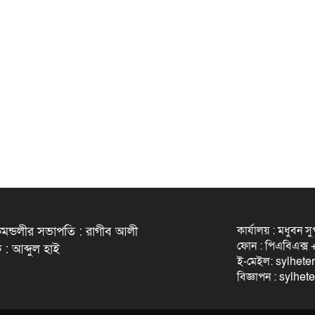
কার্যালয় : মধুবন স
মন্ডলীর সভাপতি : রাগীব আলী
ফোন : পিএবিএক্
 : আব্দুল হাই
ই-মেইল: sylhet
বিজ্ঞাপন : sylh