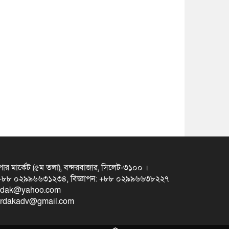
ুপার মার্কেট (৫ম তলা), বন্দরবাজার, সিলেট-৩১০০ ।
স +৮৮ ০২৯৯৬৬৩১২৩৪, বিজ্ঞাপন: +৮৮ ০২৯৯৬৬৩৮২২৭
erdak@yahoo.com
eterdakadv@gmail.com