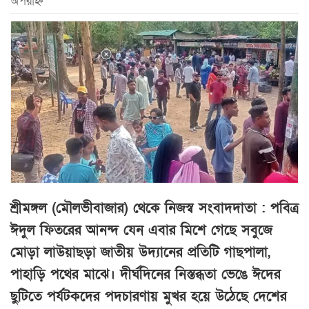
অপরাহ্ন
শ্রীমঙ্গল (মৌলভীবাজার) থেকে নিজস্ব সংবাদদাতা : পবিত্র
ঈদুল ফিতরের আনন্দ যেন এবার মিশে গেছে সবুজে
মোড়া লাউয়াছড়া জাতীয় উদ্যানের প্রতিটি গাছপালা,
পাহাড়ি পথের মাঝে। দীর্ঘদিনের নিস্তব্ধতা ভেঙে ঈদের
ছুটিতে পর্যটকদের পদচারণায় মুখর হয়ে উঠেছে দেশের