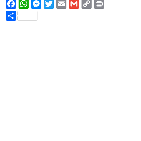
Facebook
WhatsApp
Messenger
Twitter
Email
Gmail
Copy
Print
Link
Share