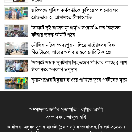
জনের
জকিগঞ্জে পুলিশ কর্মকর্তাকে কুপিয়ে পালানোর পর
গ্রেফতার- ২, আদালতে স্বীকারোক্তি
সিলেটে দুই বাসের মুখোমুখি সংঘর্ষে ৯ জন নিহতের
ঘটনায় তদন্ত কমিটি গঠন
মৌলিক নাটক ‘অদ্যপুরাণ’ দিয়ে নাট্যোৎসব দিক
থিয়েটারের, আয়ের অর্থ ব্যয় হবে চ্যারিটি কাজে
সিলেটে সড়ক দুর্ঘটনায় নিহতদের পরিবার পাচ্ছে ৫ লাখ
টাকা করে সরকারি অনুদান
সুনামগঞ্জের টাঙ্গুয়ার হাওরে পানিতে ডুবে পর্যটকের মৃত্যু
সম্পাদকমন্ডলীর সভাপতি : রাগীব আলী
সম্পাদক : আব্দুল হাই
কার্যালয় : মধুবন সুপার মার্কেট (৫ম তলা), বন্দরবাজার, সিলেট-৩১০০ ।