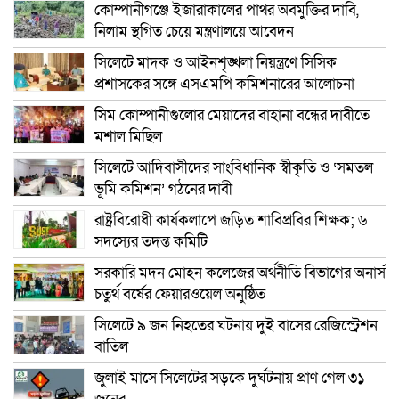
কোম্পানীগঞ্জে ইজারাকালের পাথর অবমুক্তির দাবি,
নিলাম স্থগিত চেয়ে মন্ত্রণালয়ে আবেদন
সিলেটে মাদক ও আইনশৃঙ্খলা নিয়ন্ত্রণে সিসিক
প্রশাসকের সঙ্গে এসএমপি কমিশনারের আলোচনা
সিম কোম্পানীগুলোর মেয়াদের বাহানা বন্ধের দাবীতে
মশাল মিছিল
সিলেটে আদিবাসীদের সাংবিধানিক স্বীকৃতি ও ‘সমতল
ভূমি কমিশন’ গঠনের দাবী
রাষ্ট্রবিরোধী কার্যকলাপে জড়িত শাবিপ্রবির শিক্ষক; ৬
সদস্যের তদন্ত কমিটি
সরকারি মদন মোহন কলেজের অর্থনীতি বিভাগের অনার্স
চতুর্থ বর্ষের ফেয়ারওয়েল অনুষ্ঠিত
সিলেটে ৯ জন নিহতের ঘটনায় দুই বাসের রেজিস্ট্রেশন
বাতিল
জুলাই মাসে সিলেটের সড়কে দুর্ঘটনায় প্রাণ গেল ৩১