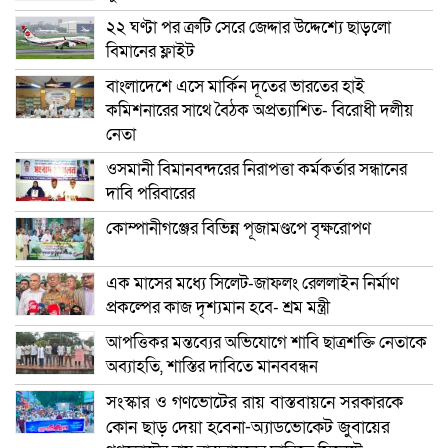
২২ ঘণ্টা পর ত্রুটি সেরে জেদ্দার উদ্দেশ্যে ছাড়লো
বিমানের ফ্লাইট
বাংলাদেশে এসে মার্কিন দূতের ভারতের হাই
কমিশনারের সাথে বৈঠক অপ্রত্যাশিত- বিরোধী দলীয়
নেতা
ওসমানী বিমানবন্দরের নিরাপত্তা কর্মকর্তার সন্ধানের
দাবি পরিবারের
কোম্পানীগঞ্জের বিভিন্ন পূজামণ্ডপে বৃক্ষরোপণ
এক মাসের মধ্যে সিলেট-জাফলং রেললাইন নির্মাণ
প্রকল্পের কাজ দৃশ্যমান হবে- শ্রম মন্ত্রী
আপত্তিকর মন্তব্যের অভিযোগে শাবি ছাত্রশক্তি নেতাকে
অব্যাহতি, শাস্তির দাবিতে মানববন্ধন
সংস্কার ও গণভোটের রায় বাস্তবায়নে সরকারকে
কোন ছাড় দেয়া হবেনা-অ্যাডভোকেট জুবায়ের