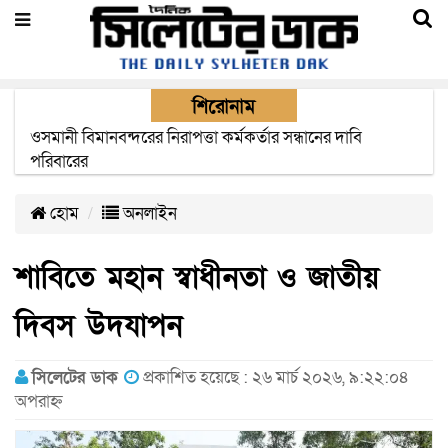
শিরোনাম
এক মাসের মধ্যে সিলেট-জাফলং রেললাইন নির্মাণ প্রকল্পের কাজ
দৃশ্যমান হবে- শ্রম মন্ত্রী
হোম
অনলাইন
শাবিতে মহান স্বাধীনতা ও জাতীয়
দিবস উদযাপন
সিলেটের ডাক
প্রকাশিত হয়েছে : ২৬ মার্চ ২০২৬, ৯:২২:০৪
অপরাহ্ন