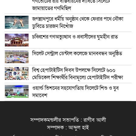
গণভোটের রায় বাস্তবায়নের দাবিতে সিলেটে
জামায়াতের গণমিছিল
জগন্নাথপুরে ধর্মীয় অনুষ্ঠান থেকে ফেরার পথে নৌকা
ডুবিতে চারজন নিখোঁজ
চব্বিশের গণঅভ্যুত্থান ও প্রবাসীদের ঘুমহীন রাত
সিলেট সেন্ট্রাল ডেন্টাল কলেজে মানববন্ধন অনুষ্ঠিত
বিশ্ব হেপাটাইটিস দিবস উপলক্ষে সিলেটে ৬০০
মেডিকেল শিক্ষার্থীর বিনামূল্যে হেপাটাইটিস পরীক্ষা
ওয়ার্ল্ড ভিশনের সহযোগতিায় সিলেটে শিশু ও যুব
সমাবেশ
সম্পাদকমন্ডলীর সভাপতি : রাগীব আলী
সম্পাদক : আব্দুল হাই