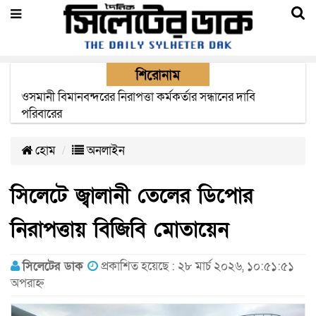
শিরোনাম
এক মাসের মধ্যে সিলেট-জাফলং রেললাইন নির্মাণ প্রকল্পের কাজ
দৃশ্যমান হবে- শ্রম মন্ত্রী
হোম
অনলাইন
সিলেটে জ্বালানী তেলের ডিপোর
নিরাপত্তায় বিজিবি মোতায়েন
সিলেটের ডাক
প্রকাশিত হয়েছে : ২৮ মার্চ ২০২৬, ১০:৫১:৫১
অপরাহ্ন