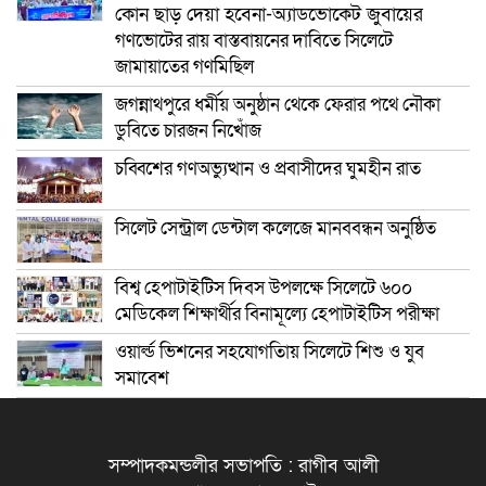
কোন ছাড় দেয়া হবেনা-অ্যাডভোকেট জুবায়ের
গণভোটের রায় বাস্তবায়নের দাবিতে সিলেটে
জামায়াতের গণমিছিল
জগন্নাথপুরে ধর্মীয় অনুষ্ঠান থেকে ফেরার পথে নৌকা
ডুবিতে চারজন নিখোঁজ
চব্বিশের গণঅভ্যুত্থান ও প্রবাসীদের ঘুমহীন রাত
সিলেট সেন্ট্রাল ডেন্টাল কলেজে মানববন্ধন অনুষ্ঠিত
বিশ্ব হেপাটাইটিস দিবস উপলক্ষে সিলেটে ৬০০
মেডিকেল শিক্ষার্থীর বিনামূল্যে হেপাটাইটিস পরীক্ষা
ওয়ার্ল্ড ভিশনের সহযোগতিায় সিলেটে শিশু ও যুব
সমাবেশ
সম্পাদকমন্ডলীর সভাপতি : রাগীব আলী