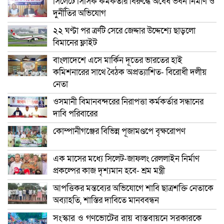
সিলেটে সিসিক কর্মকর্তার বিরুদ্ধে অবৈধ ভবন নির্মাণ ও
দুর্নীতির অভিযোগ
২২ ঘণ্টা পর ত্রুটি সেরে জেদ্দার উদ্দেশ্যে ছাড়লো
বিমানের ফ্লাইট
বাংলাদেশে এসে মার্কিন দূতের ভারতের হাই
কমিশনারের সাথে বৈঠক অপ্রত্যাশিত- বিরোধী দলীয়
নেতা
ওসমানী বিমানবন্দরের নিরাপত্তা কর্মকর্তার সন্ধানের
দাবি পরিবারের
কোম্পানীগঞ্জের বিভিন্ন পূজামণ্ডপে বৃক্ষরোপণ
এক মাসের মধ্যে সিলেট-জাফলং রেললাইন নির্মাণ
প্রকল্পের কাজ দৃশ্যমান হবে- শ্রম মন্ত্রী
আপত্তিকর মন্তব্যের অভিযোগে শাবি ছাত্রশক্তি নেতাকে
অব্যাহতি, শাস্তির দাবিতে মানববন্ধন
সংস্কার ও গণভোটের রায় বাস্তবায়নে সরকারকে