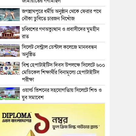
জামায়াতের গণমিছিল
জগন্নাথপুরে ধর্মীয় অনুষ্ঠান থেকে ফেরার পথে
নৌকা ডুবিতে চারজন নিখোঁজ
চব্বিশের গণঅভ্যুত্থান ও প্রবাসীদের ঘুমহীন
রাত
সিলেট সেন্ট্রাল ডেন্টাল কলেজে মানববন্ধন
অনুষ্ঠিত
বিশ্ব হেপাটাইটিস দিবস উপলক্ষে সিলেটে ৬০০
মেডিকেল শিক্ষার্থীর বিনামূল্যে হেপাটাইটিস
পরীক্ষা
ওয়ার্ল্ড ভিশনের সহযোগতিায় সিলেটে শিশু ও
যুব সমাবেশ