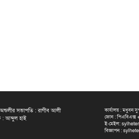
কার্যালয় : মধুবন স
মন্ডলীর সভাপতি : রাগীব আলী
ফোন : পিএবিএক্
 : আব্দুল হাই
ই-মেইল: sylhet
বিজ্ঞাপন : sylh