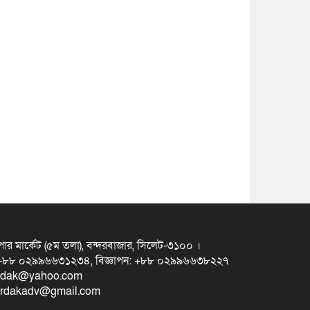
ুপার মার্কেট (৫ম তলা), বন্দরবাজার, সিলেট-৩১০০ ।
স +৮৮ ০২৯৯৬৬৩১২৩৪, বিজ্ঞাপন: +৮৮ ০২৯৯৬৬৩৮২২৭
erdak@yahoo.com
eterdakadv@gmail.com