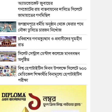
অ্যাডভোকেট জুবায়ের
গণভোটের রায় বাস্তবায়নের দাবিতে সিলেটে
জামায়াতের গণমিছিল
জগন্নাথপুরে ধর্মীয় অনুষ্ঠান থেকে ফেরার পথে
নৌকা ডুবিতে চারজন নিখোঁজ
চব্বিশের গণঅভ্যুত্থান ও প্রবাসীদের ঘুমহীন
রাত
সিলেট সেন্ট্রাল ডেন্টাল কলেজে মানববন্ধন
অনুষ্ঠিত
বিশ্ব হেপাটাইটিস দিবস উপলক্ষে সিলেটে ৬০০
মেডিকেল শিক্ষার্থীর বিনামূল্যে হেপাটাইটিস
পরীক্ষা