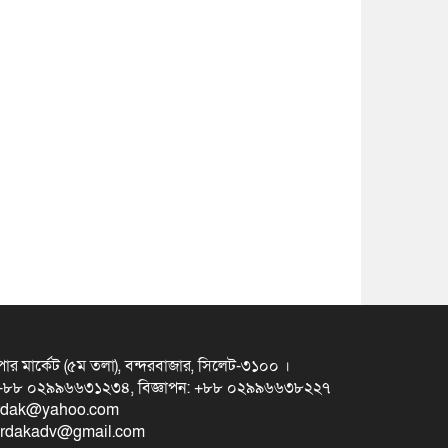
ুপার মার্কেট (৫ম তলা), বন্দরবাজার, সিলেট-৩১০০ ।
স +৮৮ ০২৯৯৬৬৩১২৩৪, বিজ্ঞাপন: +৮৮ ০২৯৯৬৬৩৮২২৭
erdak@yahoo.com
eterdakadv@gmail.com