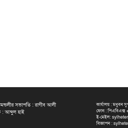
কার্যালয় : মধুবন স
মন্ডলীর সভাপতি : রাগীব আলী
ফোন : পিএবিএক্
 : আব্দুল হাই
ই-মেইল: sylhet
বিজ্ঞাপন : sylh