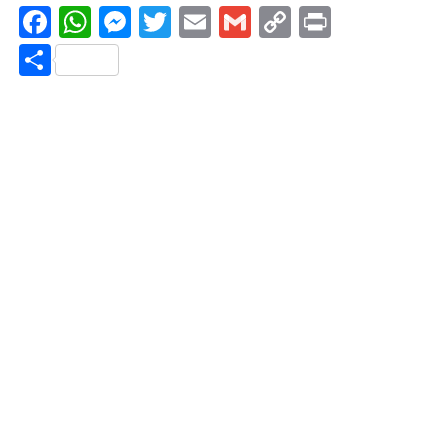
Facebook
WhatsApp
Messenger
Twitter
Email
Gmail
Copy
Print
Link
Share