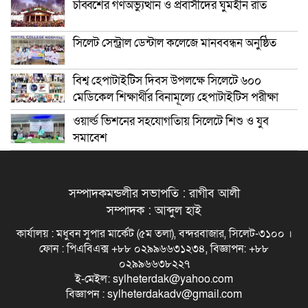
চব্বিশের গণঅভ্যুত্থান ও প্রবাসীদের ঘুমহীন রাত
সিলেট সেন্ট্রাল ডেন্টাল কলেজে মানববন্ধন অনুষ্ঠিত
বিশ্ব হেপাটাইটিস দিবস উপলক্ষে সিলেটে ৬০০
মেডিকেল শিক্ষার্থীর বিনামূল্যে হেপাটাইটিস পরীক্ষা
ওয়ার্ল্ড ভিশনের সহযোগতিায় সিলেটে শিশু ও যুব
সমাবেশ
সম্পাদকমন্ডলীর সভাপতি : রাগীব আলী
সম্পাদক : আব্দুল হাই
কার্যালয় : মধুবন সুপার মার্কেট (৫ম তলা), বন্দরবাজার, সিলেট-৩১০০ ।
ফোন : পিএবিএক্স +৮৮ ০২৯৯৬৬৩১২৩৪, বিজ্ঞাপন: +৮৮
০২৯৯৬৬৩৮২২৭
ই-মেইল: sylheterdak@yahoo.com
বিজ্ঞাপন : sylheterdakadv@gmail.com