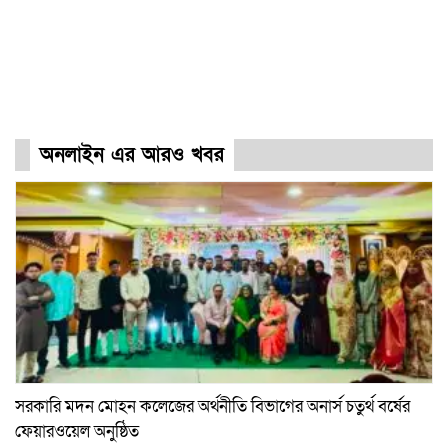
অনলাইন এর আরও খবর
সরকারি মদন মোহন কলেজের অর্থনীতি বিভাগের অনার্স চতুর্থ বর্ষের
ফেয়ারওয়েল অনুষ্ঠিত