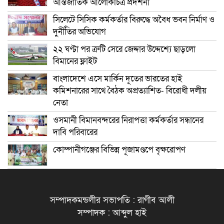
আন্তর্জাতিক আলোকচিত্র প্রদর্শনী
সিলেটে সিসিক কর্মকর্তার বিরুদ্ধে অবৈধ ভবন নির্মাণ ও
দুর্নীতির অভিযোগ
২২ ঘণ্টা পর ত্রুটি সেরে জেদ্দার উদ্দেশ্যে ছাড়লো
বিমানের ফ্লাইট
বাংলাদেশে এসে মার্কিন দূতের ভারতের হাই
কমিশনারের সাথে বৈঠক অপ্রত্যাশিত- বিরোধী দলীয়
নেতা
ওসমানী বিমানবন্দরের নিরাপত্তা কর্মকর্তার সন্ধানের
দাবি পরিবারের
কোম্পানীগঞ্জের বিভিন্ন পূজামণ্ডপে বৃক্ষরোপণ
সম্পাদকমন্ডলীর সভাপতি : রাগীব আলী
সম্পাদক : আব্দুল হাই