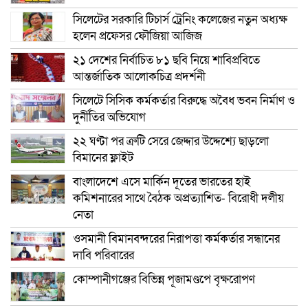
সিলেটের সরকারি টিচার্স ট্রেনিং কলেজের নতুন অধ্যক্ষ
হলেন প্রফেসর ফৌজিয়া আজিজ
২১ দেশের নির্বাচিত ৮১ ছবি নিয়ে শাবিপ্রবিতে
আন্তর্জাতিক আলোকচিত্র প্রদর্শনী
সিলেটে সিসিক কর্মকর্তার বিরুদ্ধে অবৈধ ভবন নির্মাণ ও
দুর্নীতির অভিযোগ
২২ ঘণ্টা পর ত্রুটি সেরে জেদ্দার উদ্দেশ্যে ছাড়লো
বিমানের ফ্লাইট
বাংলাদেশে এসে মার্কিন দূতের ভারতের হাই
কমিশনারের সাথে বৈঠক অপ্রত্যাশিত- বিরোধী দলীয়
নেতা
ওসমানী বিমানবন্দরের নিরাপত্তা কর্মকর্তার সন্ধানের
দাবি পরিবারের
কোম্পানীগঞ্জের বিভিন্ন পূজামণ্ডপে বৃক্ষরোপণ