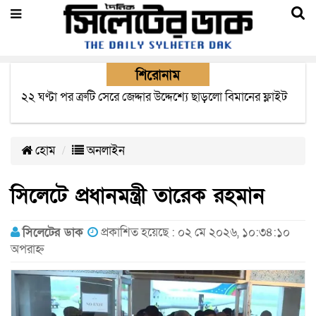
শিরোনাম
বাংলাদেশে এসে মার্কিন দূতের ভারতের হাই কমিশনারের সাথে
বৈঠক অপ্রত্যাশিত- বিরোধী দলীয় নেতা
হোম
অনলাইন
সিলেটে প্রধানমন্ত্রী তারেক রহমান
সিলেটের ডাক
প্রকাশিত হয়েছে : ০২ মে ২০২৬, ১০:৩৪:১০
অপরাহ্ন