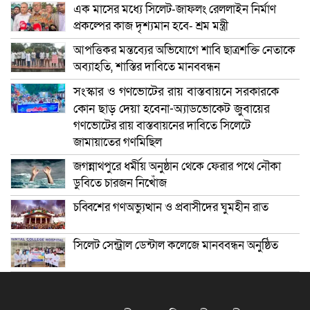
এক মাসের মধ্যে সিলেট-জাফলং রেললাইন নির্মাণ
প্রকল্পের কাজ দৃশ্যমান হবে- শ্রম মন্ত্রী
আপত্তিকর মন্তব্যের অভিযোগে শাবি ছাত্রশক্তি নেতাকে
অব্যাহতি, শাস্তির দাবিতে মানববন্ধন
সংস্কার ও গণভোটের রায় বাস্তবায়নে সরকারকে
কোন ছাড় দেয়া হবেনা-অ্যাডভোকেট জুবায়ের
গণভোটের রায় বাস্তবায়নের দাবিতে সিলেটে
জামায়াতের গণমিছিল
জগন্নাথপুরে ধর্মীয় অনুষ্ঠান থেকে ফেরার পথে নৌকা
ডুবিতে চারজন নিখোঁজ
চব্বিশের গণঅভ্যুত্থান ও প্রবাসীদের ঘুমহীন রাত
সিলেট সেন্ট্রাল ডেন্টাল কলেজে মানববন্ধন অনুষ্ঠিত