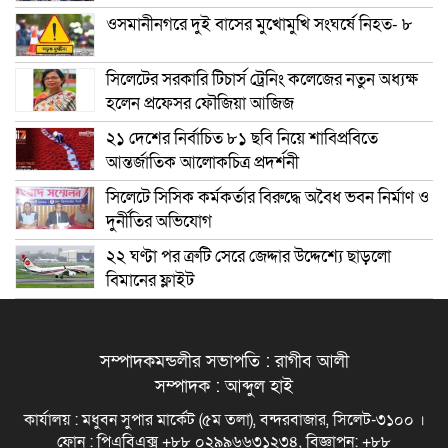
ওসমানীনগরে দুই বাসের মুখোমুখি সংঘর্ষে নিহত- ৮
সিলেটের সরকারি টিচার্স ট্রেনিং কলেজের নতুন অধ্যক্ষ
হলেন প্রফেসর ফৌজিয়া আজিজ
২১ দেশের নির্বাচিত ৮১ ছবি নিয়ে শাবিপ্রবিতে
আন্তর্জাতিক আলোকচিত্র প্রদর্শনী
সিলেটে সিসিক কর্মকর্তার বিরুদ্ধে অবৈধ ভবন নির্মাণ ও
দুর্নীতির অভিযোগ
২২ ঘণ্টা পর ত্রুটি সেরে জেদ্দার উদ্দেশ্যে ছাড়লো
বিমানের ফ্লাইট
সম্পাদকমন্ডলীর সভাপতি : রাগীব আলী
সম্পাদক : আব্দুল হাই
কার্যালয় : মধুবন সুপার মার্কেট (৫ম তলা), বন্দরবাজার, সিলেট-৩১০০ ।
ফোন : পিএবিএক্স +৮৮ ০২৯৯৬৬৩১২৩৪, বিজ্ঞাপন: +৮৮