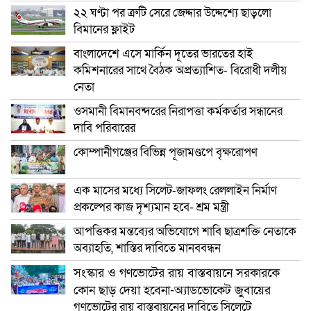
২২ ঘণ্টা পর ত্রুটি সেরে জেদ্দার উদ্দেশ্যে ছাড়লো
বিমানের ফ্লাইট
বাংলাদেশে এসে মার্কিন দূতের ভারতের হাই
কমিশনারের সাথে বৈঠক অপ্রত্যাশিত- বিরোধী দলীয়
নেতা
ওসমানী বিমানবন্দরের নিরাপত্তা কর্মকর্তার সন্ধানের
দাবি পরিবারের
কোম্পানীগঞ্জের বিভিন্ন পূজামণ্ডপে বৃক্ষরোপণ
এক মাসের মধ্যে সিলেট-জাফলং রেললাইন নির্মাণ
প্রকল্পের কাজ দৃশ্যমান হবে- শ্রম মন্ত্রী
আপত্তিকর মন্তব্যের অভিযোগে শাবি ছাত্রশক্তি নেতাকে
অব্যাহতি, শাস্তির দাবিতে মানববন্ধন
সংস্কার ও গণভোটের রায় বাস্তবায়নে সরকারকে
কোন ছাড় দেয়া হবেনা-অ্যাডভোকেট জুবায়ের
গণভোটের রায় বাস্তবায়নের দাবিতে সিলেটে