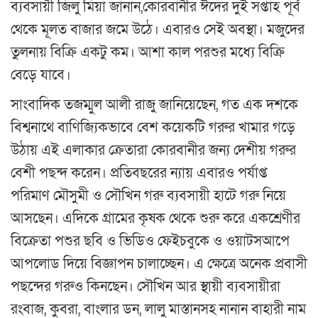
ব্যবসায়ী জিলু মিয়া জানান,কোরবানীর ঈদের দুই সপ্তাহ পূর্ব
থেকে মূলত বাজার জমে উঠে। এবার‌ও সেই অবস্থা। মজুদের
তুলনায় বিক্রি একটু কম। আশা কাল পরশুর মধ্যে বিক্রি
বেড়ে যাবে।
সাংবাদিক তজম্মুল আলী রাজু জানিয়েছেন, গত এক দশকে
বিশ্বনাথে বাণিজ্যিকভাবে বেশ কয়েকটি গরুর খামার গড়ে
উঠায় এই এলাকার ক্রেতারা কোরবানীর জন্য দেশীয় গরুর
বেশী পছন্দ করেন। প্রতিবছরের ন্যায় এবারও পর্যাপ্ত
পরিমাণ মৌসুমী ও সৌখিন গরু ব্যবসায়ী হাটে গরু নিয়ে
আসছেন। এদিকে গ্রামের কৃষক থেকে শুরু করে একশ্রেণীর
বিক্রেতা পশুর ছবি ও ভিডিও ফেইচবুকে ও ওয়াটসআপে
আপলোড দিয়ে বিজ্ঞাপন চালাচ্ছেন। এ ক্ষেত্রে অনেক প্রবাসী
পছন্দের গরুও কিনছেন। সৌখিন আর স্থায়ী ব্যবসায়ীরা
রংবাজ, কুবরা, বাংলার ডন, লালু মাস্তানসহ নানান বাহারী নাম