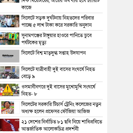
দিক থিয়েটারের, আয়ের অর্থ ব্যয় হবে চ্যারিটি
কাজে
সিলেটে সড়ক দুর্ঘটনায় নিহতদের পরিবার
পাচ্ছে ৫ লাখ টাকা করে সরকারি অনুদান
সুনামগঞ্জের টাঙ্গুয়ার হাওরে পানিতে ডুবে
পর্যটকের মৃত্যু
সিলেটে বিশ্ব মাতৃদুগ্ধ সপ্তাহ উদযাপন
সিলেটে যাত্রীবাহী দুই বাসের সংঘর্ষে নিহত
বেড়ে ৯
ওসমানীনগরে দুই বাসের মুখোমুখি সংঘর্ষে
নিহত- ৮
সিলেটের সরকারি টিচার্স ট্রেনিং কলেজের নতুন
অধ্যক্ষ হলেন প্রফেসর ফৌজিয়া আজিজ
২১ দেশের নির্বাচিত ৮১ ছবি নিয়ে শাবিপ্রবিতে
আন্তর্জাতিক আলোকচিত্র প্রদর্শনী