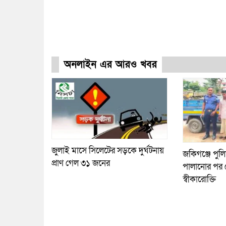
অনলাইন এর আরও খবর
জুলাই মাসে সিলেটের সড়কে দুর্ঘটনায়
জকিগঞ্জে পুলি
প্রাণ গেল ৩১ জনের
পালানোর পর 
স্বীকারোক্তি