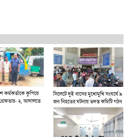
শ কর্মকর্তাকে কুপিয়ে
সিলেটে দুই বাসের মুখোমুখি সংঘর্ষে ৯
গ্রেফতার- ২, আদালতে
জন নিহতের ঘটনায় তদন্ত কমিটি গঠন