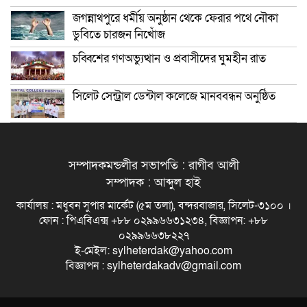
জগন্নাথপুরে ধর্মীয় অনুষ্ঠান থেকে ফেরার পথে নৌকা
ডুবিতে চারজন নিখোঁজ
চব্বিশের গণঅভ্যুত্থান ও প্রবাসীদের ঘুমহীন রাত
সিলেট সেন্ট্রাল ডেন্টাল কলেজে মানববন্ধন অনুষ্ঠিত
সম্পাদকমন্ডলীর সভাপতি : রাগীব আলী
সম্পাদক : আব্দুল হাই
কার্যালয় : মধুবন সুপার মার্কেট (৫ম তলা), বন্দরবাজার, সিলেট-৩১০০ ।
ফোন : পিএবিএক্স +৮৮ ০২৯৯৬৬৩১২৩৪, বিজ্ঞাপন: +৮৮
০২৯৯৬৬৩৮২২৭
ই-মেইল: sylheterdak@yahoo.com
বিজ্ঞাপন : sylheterdakadv@gmail.com