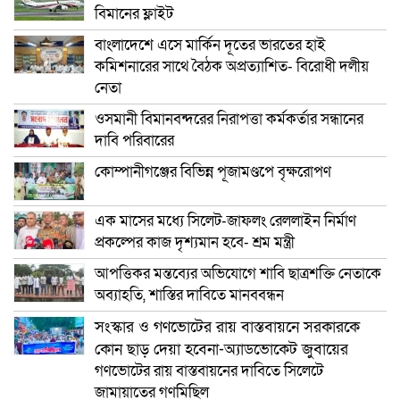
বিমানের ফ্লাইট
বাংলাদেশে এসে মার্কিন দূতের ভারতের হাই
কমিশনারের সাথে বৈঠক অপ্রত্যাশিত- বিরোধী দলীয়
নেতা
ওসমানী বিমানবন্দরের নিরাপত্তা কর্মকর্তার সন্ধানের
দাবি পরিবারের
কোম্পানীগঞ্জের বিভিন্ন পূজামণ্ডপে বৃক্ষরোপণ
এক মাসের মধ্যে সিলেট-জাফলং রেললাইন নির্মাণ
প্রকল্পের কাজ দৃশ্যমান হবে- শ্রম মন্ত্রী
আপত্তিকর মন্তব্যের অভিযোগে শাবি ছাত্রশক্তি নেতাকে
অব্যাহতি, শাস্তির দাবিতে মানববন্ধন
সংস্কার ও গণভোটের রায় বাস্তবায়নে সরকারকে
কোন ছাড় দেয়া হবেনা-অ্যাডভোকেট জুবায়ের
গণভোটের রায় বাস্তবায়নের দাবিতে সিলেটে
জামায়াতের গণমিছিল