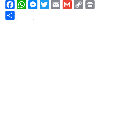
Facebook
WhatsApp
Messenger
Twitter
Email
Gmail
Copy
Print
Link
Share