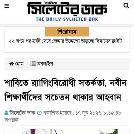
শিরোনাম
বাংলাদেশে এসে মার্কিন দূতের ভারতের হাই কমিশনারের সাথে
বৈঠক অপ্রত্যাশিত- বিরোধী দলীয় নেতা
হোম
অনলাইন
শাবিতে র‍্যাগিংবিরোধী সতর্কতা, নবীন
শিক্ষার্থীদের সচেতন থাকার আহবান
সিলেটের ডাক
প্রকাশিত হয়েছে : ১৭ জুন ২০২৬, ৮:১৫:৪৮
অপরাহ্ন