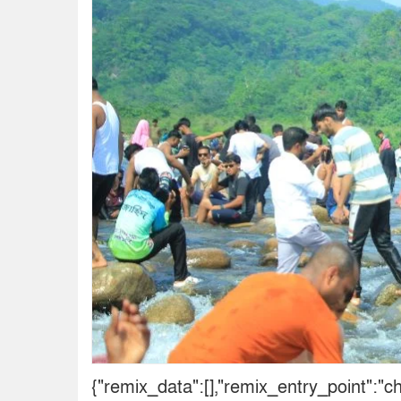
{"remix_data":[],"remix_entry_point":"c