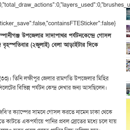
:0,"total_draw_actions":0,"layers_used":0,"brushes_
_sticker_save":false,"containsFTESticker":false}
্পানীগঞ্জ উপজেলার সাদাপাথর পর্যটনকেন্দ্রে গোসল
বৃহস্পতিবার (২জুলাই) বেলা আড়াইটার দিকে
শ (৩৩)। তিনি লক্ষীপুর জেলার রামগতি উপজেলার মিহির
িলেটের বিভিন্ন পর্যটন কেন্দ্র দেখার জন্য আসছিলেন।
ে বিজিবি’র ক্যাম্পের সামনে গোসল করতে নামেন ঢাকা থেকে
 কাটতে একপর্যায়ে পানির প্রবল স্রোতের মধ্যে চলে যায়