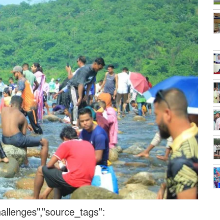
hallenges","source_tags":