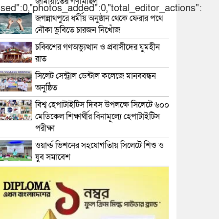
জামায়াতের গণমিছিল
used":0,"photos_added":0,"total_editor_actions":
জগন্নাথপুরে ধর্মীয় অনুষ্ঠান থেকে ফেরার পথে
নৌকা ডুবিতে চারজন নিখোঁজ
চব্বিশের গণঅভ্যুত্থান ও প্রবাসীদের ঘুমহীন
রাত
সিলেট সেন্ট্রাল ডেন্টাল কলেজে মানববন্ধন
অনুষ্ঠিত
বিশ্ব হেপাটাইটিস দিবস উপলক্ষে সিলেটে ৬০০
মেডিকেল শিক্ষার্থীর বিনামূল্যে হেপাটাইটিস
পরীক্ষা
ওয়ার্ল্ড ভিশনের সহযোগতিায় সিলেটে শিশু ও
যুব সমাবেশ