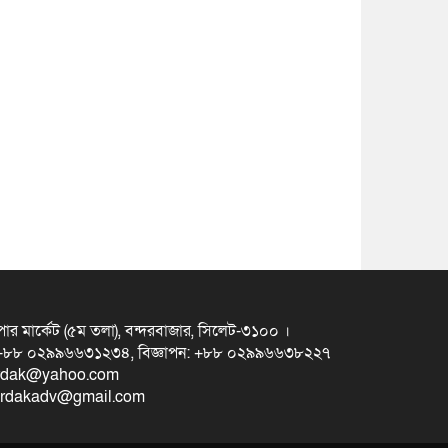
ুপার মার্কেট (৫ম তলা), বন্দরবাজার, সিলেট-৩১০০ ।
স +৮৮ ০২৯৯৬৬৩১২৩৪, বিজ্ঞাপন: +৮৮ ০২৯৯৬৬৩৮২২৭
erdak@yahoo.com
eterdakadv@gmail.com