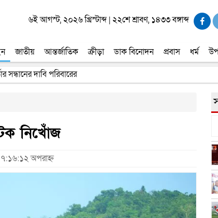
৬ই আগস্ট, ২০২৬ খ্রিস্টাব্দ
|
২২শে শ্রাবণ, ১৪৩৩ বঙ্গাব্দ
ইন
জাতীয়
আন্তর্জাতিক
ক্রীড়া
ডাক বিনোদন
প্রবাস
ধর্ম
উপ
তার সন্ধানের দাবি পরিবারের
র্মাণ প্রকল্পের কাজ দৃশ্যমান হবে- শ্রম মন্ত্রী
স
্যটক নিখোঁজ
 ৭:১৬:১২ অপরাহ্ন