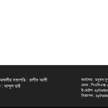
কার্যালয় : মধুবন স
মন্ডলীর সভাপতি : রাগীব আলী
ফোন : পিএবিএক্
 : আব্দুল হাই
ই-মেইল: sylhet
বিজ্ঞাপন : sylh