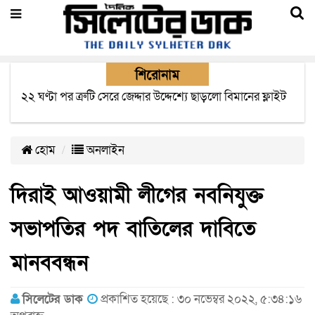
শিরোনাম
বাংলাদেশে এসে মার্কিন দূতের ভারতের হাই কমিশনারের সাথে
বৈঠক অপ্রত্যাশিত- বিরোধী দলীয় নেতা
হোম
অনলাইন
দিরাই আওয়ামী লীগের নবনিযুক্ত
সভাপতির পদ বাতিলের দাবিতে
মানববন্ধন
সিলেটের ডাক
প্রকাশিত হয়েছে : ৩০ নভেম্বর ২০২২, ৫:৩৪:১৬