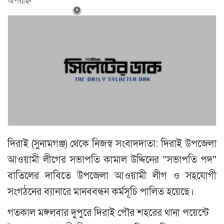
অপরাহ্ন
দিরাই (সুনামগঞ্জ) থেকে নিজস্ব সংবাদদাতা: দিরাই উপজেলা
আওয়ামী লীগের সভাপতি কামাল উদ্দিনের “সভাপতি পদ”
বাতিলের দাবিতে উপজেলা আওয়ামী লীগ ও সহযোগী
সংগঠনের ব্যানারে মানববন্ধন কর্মসূচি পালিত হয়েছে।
গতকাল মঙ্গলবার দুপুরে দিরাই পৌর শহরের থানা পয়েন্টে