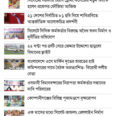
সিলেটের সরকারি টিচার্স ট্রেনিং কলেজের নতুন অধ্যক্ষ
হলেন প্রফেসর ফৌজিয়া আজিজ
২১ দেশের নির্বাচিত ৮১ ছবি নিয়ে শাবিপ্রবিতে
আন্তর্জাতিক আলোকচিত্র প্রদর্শনী
সিলেটে সিসিক কর্মকর্তার বিরুদ্ধে অবৈধ ভবন নির্মাণ ও
দুর্নীতির অভিযোগ
২২ ঘণ্টা পর ত্রুটি সেরে জেদ্দার উদ্দেশ্যে ছাড়লো
বিমানের ফ্লাইট
বাংলাদেশে এসে মার্কিন দূতের ভারতের হাই
কমিশনারের সাথে বৈঠক অপ্রত্যাশিত- বিরোধী দলীয়
নেতা
ওসমানী বিমানবন্দরের নিরাপত্তা কর্মকর্তার সন্ধানের
দাবি পরিবারের
কোম্পানীগঞ্জের বিভিন্ন পূজামণ্ডপে বৃক্ষরোপণ
এক মাসের মধ্যে সিলেট-জাফলং রেললাইন নির্মাণ