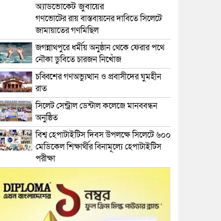
অ্যাডভোকেট জুবায়ের
গণভোটের রায় বাস্তবায়নের দাবিতে সিলেটে
জামায়াতের গণমিছিল
জগন্নাথপুরে ধর্মীয় অনুষ্ঠান থেকে ফেরার পথে
নৌকা ডুবিতে চারজন নিখোঁজ
চব্বিশের গণঅভ্যুত্থান ও প্রবাসীদের ঘুমহীন
রাত
সিলেট সেন্ট্রাল ডেন্টাল কলেজে মানববন্ধন
অনুষ্ঠিত
বিশ্ব হেপাটাইটিস দিবস উপলক্ষে সিলেটে ৬০০
মেডিকেল শিক্ষার্থীর বিনামূল্যে হেপাটাইটিস
পরীক্ষা