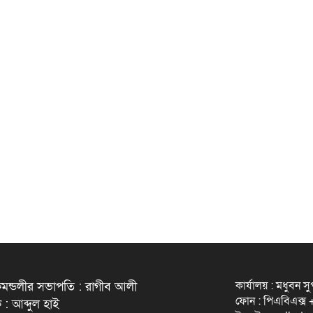
কার্যালয় : মধুবন স
মন্ডলীর সভাপতি : রাগীব আলী
ফোন : পিএবিএক্
 : আব্দুল হাই