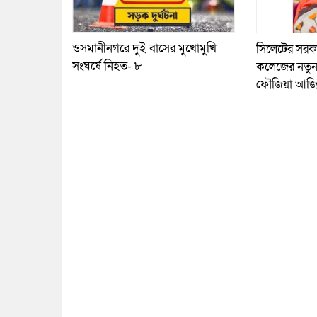
ওসমানীনগরে দুই বাসের মুখোমুখি
সিলেটের সরকারি
সংঘর্ষে নিহত- ৮
কলেজের নতুন 
ফৌজিয়া আজ