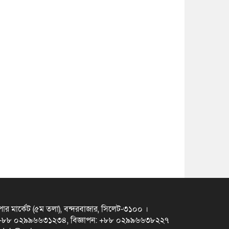
ুপার মার্কেট (৫ম তলা), বন্দরবাজার, সিলেট-৩১০০ ।
স +৮৮ ০২৯৯৬৬৩১২৩৪, বিজ্ঞাপন: +৮৮ ০২৯৯৬৬৩৮২২৭