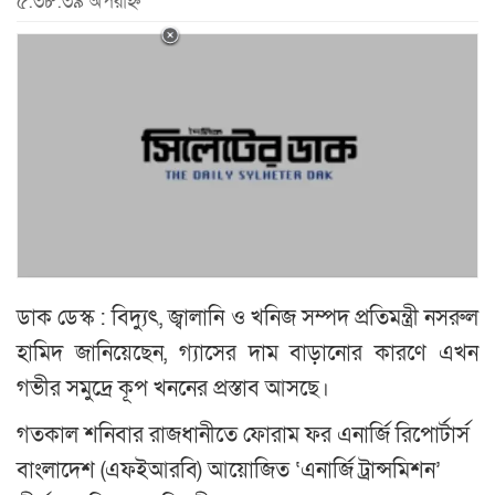
৫:৩৮:৩৯ অপরাহ্ন
ডাক ডেস্ক : বিদ্যুৎ, জ্বালানি ও খনিজ সম্পদ প্রতিমন্ত্রী নসরুল
হামিদ জানিয়েছেন, গ্যাসের দাম বাড়ানোর কারণে এখন
গভীর সমুদ্রে কূপ খননের প্রস্তাব আসছে।
গতকাল শনিবার রাজধানীতে ফোরাম ফর এনার্জি রিপোর্টার্স
বাংলাদেশ (এফইআরবি) আয়োজিত ‘এনার্জি ট্রান্সমিশন’