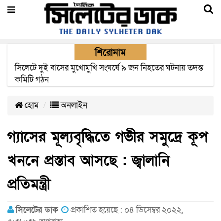
শিরোনাম
সিলেটে দুই বাসের মুখোমুখি সংঘর্ষে ৯ জন নিহতের ঘটনায় তদন্ত
সিলেটে সড়ক দুর্ঘটনায় নিহতদের পরিবার পাচ্ছে ৫ লাখ টাকা করে
কমিটি গঠন
সরকারি অনুদান
হোম
অনলাইন
গ্যাসের মূল্যবৃদ্ধিতে গভীর সমুদ্রে কূপ
খননে প্রস্তাব আসছে : জ্বালানি
প্রতিমন্ত্রী
সিলেটের ডাক
প্রকাশিত হয়েছে : ০৪ ডিসেম্বর ২০২২,