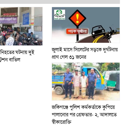
জুলাই মাসে সিলেটের সড়কে দুর্ঘটনায়
 নিহতের ঘটনায় দুই
প্রাণ গেল ৩১ জনের
্রেশন বাতিল
জকিগঞ্জে পুলিশ কর্মকর্তাকে কুপিয়ে
পালানোর পর গ্রেফতার- ২, আদালতে
স্বীকারোক্তি