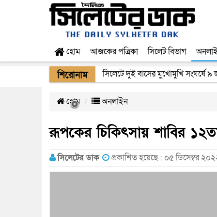
হোম
আজকের পত্রিকা
সিলেট বিভাগ
অনলা
সিলেটে দুই বাসের মুখোমুখি সংঘর্ষে ৯
শিরোনাম
হোম
অনলাইন
রূপকের চিকিৎসায় শাবির ১২ত
সিলেটের ডাক
প্রকাশিত হয়েছে : ০৫ ডিসেম্বর ২০