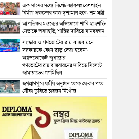
এক মাসের মধ্যে সিলেট-জাফলং রেললাইন
নির্মাণ প্রকল্পের কাজ দৃশ্যমান হবে- শ্রম মন্ত্রী
আপত্তিকর মন্তব্যের অভিযোগে শাবি ছাত্রশক্তি
নেতাকে অব্যাহতি, শাস্তির দাবিতে মানববন্ধন
সংস্কার ও গণভোটের রায় বাস্তবায়নে
সরকারকে কোন ছাড় দেয়া হবেনা-
অ্যাডভোকেট জুবায়ের
গণভোটের রায় বাস্তবায়নের দাবিতে সিলেটে
জামায়াতের গণমিছিল
জগন্নাথপুরে ধর্মীয় অনুষ্ঠান থেকে ফেরার পথে
নৌকা ডুবিতে চারজন নিখোঁজ