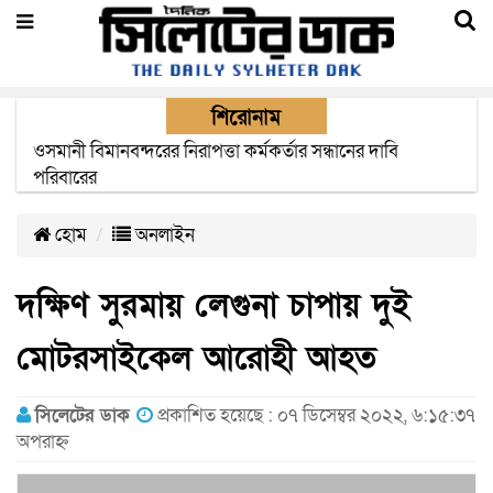
শিরোনাম
এক মাসের মধ্যে সিলেট-জাফলং রেললাইন নির্মাণ প্রকল্পের কাজ
দৃশ্যমান হবে- শ্রম মন্ত্রী
হোম
অনলাইন
দক্ষিণ সুরমায় লেগুনা চাপায় দুই
মোটরসাইকেল আরোহী আহত
সিলেটের ডাক
প্রকাশিত হয়েছে : ০৭ ডিসেম্বর ২০২২, ৬:১৫:৩৭
অপরাহ্ন