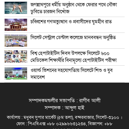
জগন্নাথপুরে ধর্মীয় অনুষ্ঠান থেকে ফেরার পথে নৌকা
ডুবিতে চারজন নিখোঁজ
চব্বিশের গণঅভ্যুত্থান ও প্রবাসীদের ঘুমহীন রাত
সিলেট সেন্ট্রাল ডেন্টাল কলেজে মানববন্ধন অনুষ্ঠিত
বিশ্ব হেপাটাইটিস দিবস উপলক্ষে সিলেটে ৬০০
মেডিকেল শিক্ষার্থীর বিনামূল্যে হেপাটাইটিস পরীক্ষা
ওয়ার্ল্ড ভিশনের সহযোগতিায় সিলেটে শিশু ও যুব
সমাবেশ
সম্পাদকমন্ডলীর সভাপতি : রাগীব আলী
সম্পাদক : আব্দুল হাই
কার্যালয় : মধুবন সুপার মার্কেট (৫ম তলা), বন্দরবাজার, সিলেট-৩১০০ ।
ফোন : পিএবিএক্স +৮৮ ০২৯৯৬৬৩১২৩৪, বিজ্ঞাপন: +৮৮