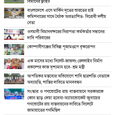
বিমানের ফ্লাইট
বাংলাদেশে এসে মার্কিন দূতের ভারতের হাই
কমিশনারের সাথে বৈঠক অপ্রত্যাশিত- বিরোধী দলীয়
নেতা
ওসমানী বিমানবন্দরের নিরাপত্তা কর্মকর্তার সন্ধানের
দাবি পরিবারের
কোম্পানীগঞ্জের বিভিন্ন পূজামণ্ডপে বৃক্ষরোপণ
এক মাসের মধ্যে সিলেট-জাফলং রেললাইন নির্মাণ
প্রকল্পের কাজ দৃশ্যমান হবে- শ্রম মন্ত্রী
আপত্তিকর মন্তব্যের অভিযোগে শাবি ছাত্রশক্তি নেতাকে
অব্যাহতি, শাস্তির দাবিতে মানববন্ধন
সংস্কার ও গণভোটের রায় বাস্তবায়নে সরকারকে
কোন ছাড় দেয়া হবেনা-অ্যাডভোকেট জুবায়ের
গণভোটের রায় বাস্তবায়নের দাবিতে সিলেটে
জামায়াতের গণমিছিল