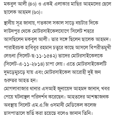
মকবুল আলী (৪০) ও একই এলাকার মাছির আহমদের ছেলে
ছালেক আহমদ (৬০)।
স্থানীয় সূত্র জানায়, গতকাল সকাল সাড়ে নয়টার দিকে
দাউদপুর থেকে মোটরসাইকেলযোগে সিলেট শহরে
আসছিলেন মকবুল আলী। তার সঙ্গে ছিলেন ছালেক আহমদ।
পারাইরচক হাবিবুর রহমান চত্বরে কাছে আসলে বিপরীতমুখী
লেগুনা (সিলেট-ছ-১১-১৫৪২) তাদের মোটরসাইকেলকে
(সিলেট-এ-১১-২৮১৪) চাপা দেয়। এতে মোটরসাইকেলটি
দুমড়েমুচড়ে যায় এবং মোটরসাইকেল আরোহী দুই জন
গুরুতর আহত হন।
মোগলাবাজার থানার এসআই জুনায়েদ আহমদ জানান, খবর
পেয়ে ঘটনাস্থল পরিদর্শন করেছেন। আহতদের আশঙ্কাজনক
অবস্থায় সিলেট এম.এ.জি ওসমানী মেডিকেল কলেজ
হাসপাতালে ভর্তি করা হয়েছে বলেও জানান তিনি।