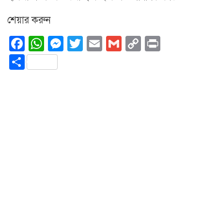
শেয়ার করুন
Facebook
WhatsApp
Messenger
Twitter
Email
Gmail
Copy
Print
Link
Share