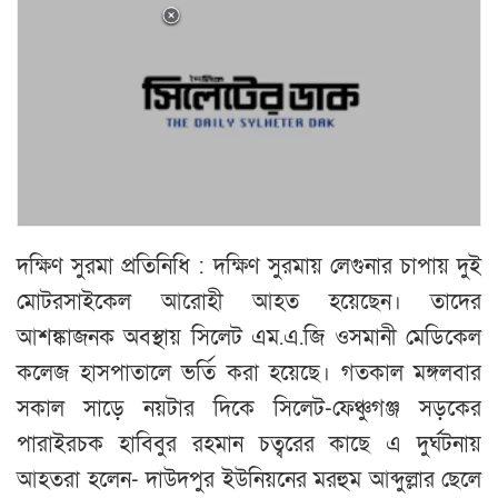
দক্ষিণ সুরমা প্রতিনিধি : দক্ষিণ সুরমায় লেগুনার চাপায় দুই
মোটরসাইকেল আরোহী আহত হয়েছেন। তাদের
আশঙ্কাজনক অবস্থায় সিলেট এম.এ.জি ওসমানী মেডিকেল
কলেজ হাসপাতালে ভর্তি করা হয়েছে। গতকাল মঙ্গলবার
সকাল সাড়ে নয়টার দিকে সিলেট-ফেঞ্চুগঞ্জ সড়কের
পারাইরচক হাবিবুর রহমান চত্বরের কাছে এ দুর্ঘটনায়
আহতরা হলেন- দাউদপুর ইউনিয়নের মরহুম আব্দুল্লার ছেলে