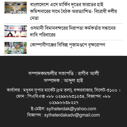
বাংলাদেশে এসে মার্কিন দূতের ভারতের হাই
কমিশনারের সাথে বৈঠক অপ্রত্যাশিত- বিরোধী দলীয়
নেতা
ওসমানী বিমানবন্দরের নিরাপত্তা কর্মকর্তার সন্ধানের
দাবি পরিবারের
কোম্পানীগঞ্জের বিভিন্ন পূজামণ্ডপে বৃক্ষরোপণ
সম্পাদকমন্ডলীর সভাপতি : রাগীব আলী
সম্পাদক : আব্দুল হাই
কার্যালয় : মধুবন সুপার মার্কেট (৫ম তলা), বন্দরবাজার, সিলেট-৩১০০ ।
ফোন : পিএবিএক্স +৮৮ ০২৯৯৬৬৩১২৩৪, বিজ্ঞাপন: +৮৮
০২৯৯৬৬৩৮২২৭
ই-মেইল: sylheterdak@yahoo.com
বিজ্ঞাপন : sylheterdakadv@gmail.com