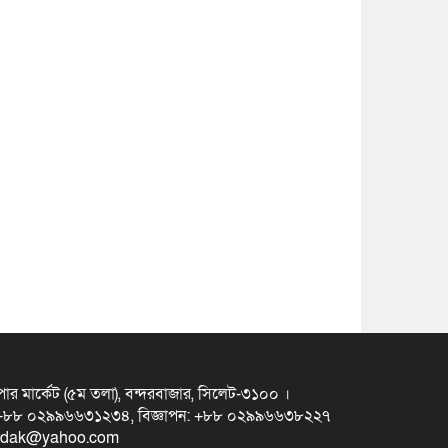
ুপার মার্কেট (৫ম তলা), বন্দরবাজার, সিলেট-৩১০০ ।
স +৮৮ ০২৯৯৬৬৩১২৩৪, বিজ্ঞাপন: +৮৮ ০২৯৯৬৬৩৮২২৭
erdak@yahoo.com