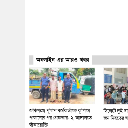
অনলাইন এর আরও খবর
জকিগঞ্জে পুলিশ কর্মকর্তাকে কুপিয়ে
সিলেটে দুই বা
পালানোর পর গ্রেফতার- ২, আদালতে
জন নিহতের ঘট
স্বীকারোক্তি