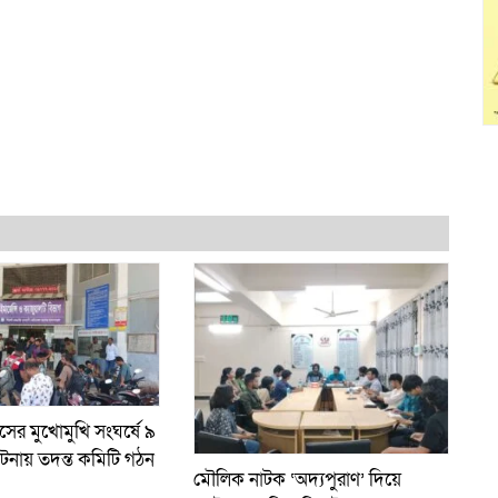
সের মুখোমুখি সংঘর্ষে ৯
নায় তদন্ত কমিটি গঠন
মৌলিক নাটক ‘অদ্যপুরাণ’ দিয়ে