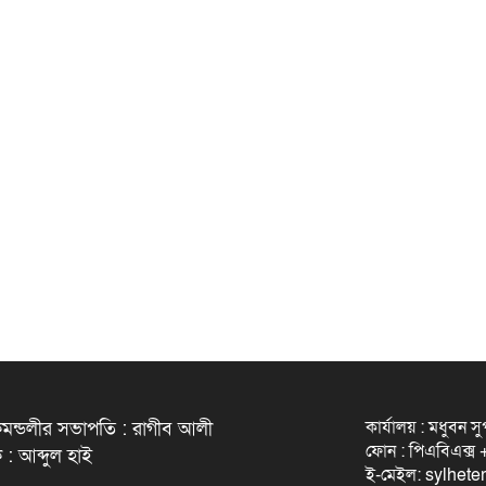
কার্যালয় : মধুবন স
মন্ডলীর সভাপতি : রাগীব আলী
ফোন : পিএবিএক্
 : আব্দুল হাই
ই-মেইল: sylhet