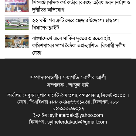
সিলেটে সিসিক কর্মকর্তার বিরুদ্ধে অবৈধ ভবন নির্মাণ ও
দুর্নীতির অভিযোগ
২২ ঘণ্টা পর ত্রুটি সেরে জেদ্দার উদ্দেশ্যে ছাড়লো
বিমানের ফ্লাইট
বাংলাদেশে এসে মার্কিন দূতের ভারতের হাই
কমিশনারের সাথে বৈঠক অপ্রত্যাশিত- বিরোধী দলীয়
নেতা
সম্পাদকমন্ডলীর সভাপতি : রাগীব আলী
সম্পাদক : আব্দুল হাই
কার্যালয় : মধুবন সুপার মার্কেট (৫ম তলা), বন্দরবাজার, সিলেট-৩১০০ ।
ফোন : পিএবিএক্স +৮৮ ০২৯৯৬৬৩১২৩৪, বিজ্ঞাপন: +৮৮
০২৯৯৬৬৩৮২২৭
ই-মেইল: sylheterdak@yahoo.com
বিজ্ঞাপন : sylheterdakadv@gmail.com