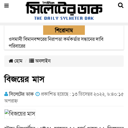
শিরোনাম
ওসমানী বিমানবন্দরের নিরাপত্তা কর্মকর্তার সন্ধানের দাবি
এক মাসের মধ্যে সিলেট-জাফলং রেললাইন নির্মাণ প্রকল্পের কাজ
পরিবারের
দৃশ্যমান হবে- শ্রম মন্ত্রী
হোম
অনলাইন
বিজয়ের মাস
সিলেটের ডাক
প্রকাশিত হয়েছে : ১৩ ডিসেম্বর ২০২২, ৬:৪০:১৫
অপরাহ্ন