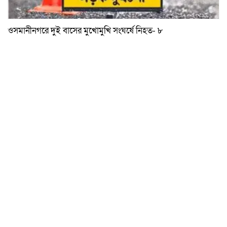
ওসমানীনগরে দুই বাসের মুখোমুখি সংঘর্ষে নিহত- ৮