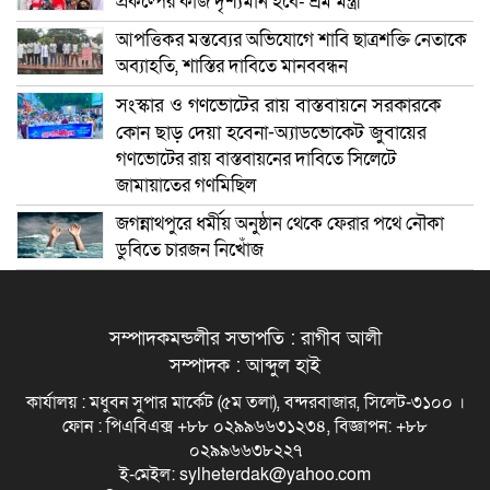
প্রকল্পের কাজ দৃশ্যমান হবে- শ্রম মন্ত্রী
আপত্তিকর মন্তব্যের অভিযোগে শাবি ছাত্রশক্তি নেতাকে
অব্যাহতি, শাস্তির দাবিতে মানববন্ধন
সংস্কার ও গণভোটের রায় বাস্তবায়নে সরকারকে
কোন ছাড় দেয়া হবেনা-অ্যাডভোকেট জুবায়ের
গণভোটের রায় বাস্তবায়নের দাবিতে সিলেটে
জামায়াতের গণমিছিল
জগন্নাথপুরে ধর্মীয় অনুষ্ঠান থেকে ফেরার পথে নৌকা
ডুবিতে চারজন নিখোঁজ
সম্পাদকমন্ডলীর সভাপতি : রাগীব আলী
সম্পাদক : আব্দুল হাই
কার্যালয় : মধুবন সুপার মার্কেট (৫ম তলা), বন্দরবাজার, সিলেট-৩১০০ ।
ফোন : পিএবিএক্স +৮৮ ০২৯৯৬৬৩১২৩৪, বিজ্ঞাপন: +৮৮
০২৯৯৬৬৩৮২২৭
ই-মেইল: sylheterdak@yahoo.com