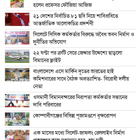
হলেন প্রফেসর ফৌজিয়া আজিজ
২১ দেশের নির্বাচিত ৮১ ছবি নিয়ে শাবিপ্রবিতে
আন্তর্জাতিক আলোকচিত্র প্রদর্শনী
সিলেটে সিসিক কর্মকর্তার বিরুদ্ধে অবৈধ ভবন নির্মাণ ও
দুর্নীতির অভিযোগ
২২ ঘণ্টা পর ত্রুটি সেরে জেদ্দার উদ্দেশ্যে ছাড়লো
বিমানের ফ্লাইট
বাংলাদেশে এসে মার্কিন দূতের ভারতের হাই
কমিশনারের সাথে বৈঠক অপ্রত্যাশিত- বিরোধী দলীয়
নেতা
ওসমানী বিমানবন্দরের নিরাপত্তা কর্মকর্তার সন্ধানের
দাবি পরিবারের
কোম্পানীগঞ্জের বিভিন্ন পূজামণ্ডপে বৃক্ষরোপণ
এক মাসের মধ্যে সিলেট-জাফলং রেললাইন নির্মাণ